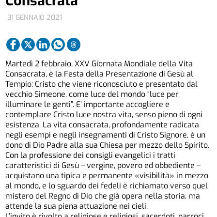
Consacrata
31 GENNAIO 2021
Martedì 2 febbraio, XXV Giornata Mondiale della Vita
Consacrata, è la Festa della Presentazione di Gesù al
Tempio: Cristo che viene riconosciuto e presentato dal
vecchio Simeone, come luce del mondo “luce per
illuminare le genti”. E’ importante accogliere e
contemplare Cristo luce nostra vita, senso pieno di ogni
esistenza. La vita consacrata, profondamente radicata
negli esempi e negli insegnamenti di Cristo Signore, è un
dono di Dio Padre alla sua Chiesa per mezzo dello Spirito.
Con la professione dei consigli evangelici i tratti
caratteristici di Gesù – vergine, povero ed obbediente –
acquistano una tipica e permanente «visibilità» in mezzo
al mondo, e lo sguardo dei fedeli è richiamato verso quel
mistero del Regno di Dio che già opera nella storia, ma
attende la sua piena attuazione nei cieli.
L’invito è rivolto a religiose e religiosi, sacerdoti, parroci,