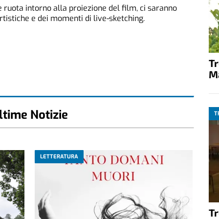
e ruota intorno alla proiezione del film, ci saranno
rtistiche e dei momenti di live-sketching.
T
M
ltime Notizie
T
LETTERATURA
T