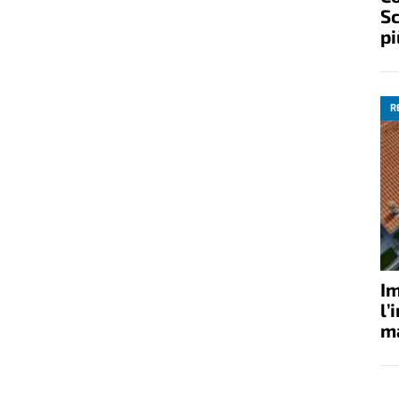
Sc
pi
R
Im
l’
ma