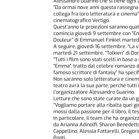
Alessandro Guarino che si tiene ogni 
“Da ormai nove anni questa rassegna s
collega fra loro letteratura e cinema”
cinematografico Vertigo.
Quest’anno le proiezioni saranno quatt
comincia giovedì 9 settembre con “E
Douleur” di Emmanuel Finkiel marted
A seguire, giovedì 16 settembre, “La v
martedì 21 settembre, “Tolkien” di Do
“Tutti i film sono stati scelti in base 
“Emma”, tratto dal celebre romanzo di 
famoso scrittore di fantasy” ha specif
Non saranno solo letteratura e cinema 
teatro avrà la sua parte, perché tutti
l’organizzatore Alessandro Guarino.
Letture che sono state curate da un g
“Vogliamo portare alla ribalta quei gi
mossi dalla passione per il libro, il t
In particolare, il team che ha organi
da Arianna Adinolfi, Sharon Benedett
Cappellino, Alessia Fattarelli, Gregor
Ponti.