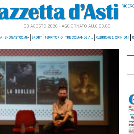
RICER
08 AGOSTO 2026 - AGGIORNATO ALLE 09.00
MA
ENOGASTROMIA
SPORT
TERRITORIO
TRE DOMANDE A…
RUBRICHE & OPINIONI
R