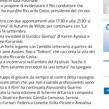
anno in Sala Pastrone.
i propone di evidenziare il filo conduttore che
, ha esordito Riccardo Costa, presidente del circolo
ro, con due appuntamenti alle 17:30 e alle 21.30: si
mma” di Autumn de Wilde, per continuare con “La
ì 14 settembre.
ita invisibile di Euridice Gismao” di Karim Aynouz e,
me Karuroski.
a un forte legame con l’ambito letterario, a partire da
Jane Austen, fino a “Tolkien”, che racconta la vita del
icato Riccardo Costa.
a incontrarsi nell’ambito del Festival: “Anche il
 i film saranno preceduti da una lettura” ha spiegato
ruppo di giovani, da sempre al centro della rassegna:
ovani attori che, pur non essendo professionisti, sono
esto o il film” ha continuato Alessandro Guarino.
T
zzato la nona edizione di Schermi di Carta è composto
o, Beatrice Bernini, Camilla Camusso, Serena
io Furnari, Federica Lunetta, Erika Picone e Annalisa