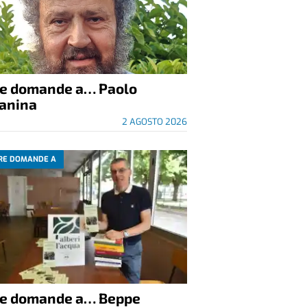
re domande a… Paolo
anina
2 AGOSTO 2026
RE DOMANDE A
re domande a… Beppe