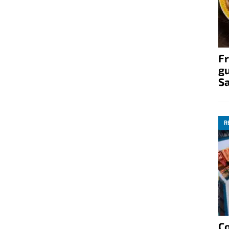
Fr
gu
S
R
C