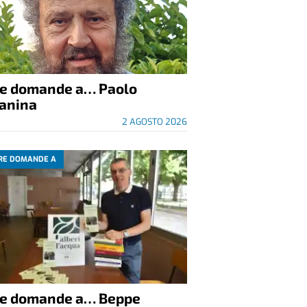
re domande a… Paolo
anina
2 AGOSTO 2026
RE DOMANDE A
re domande a… Beppe