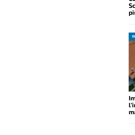
Sc
pi
R
Im
l’
ma