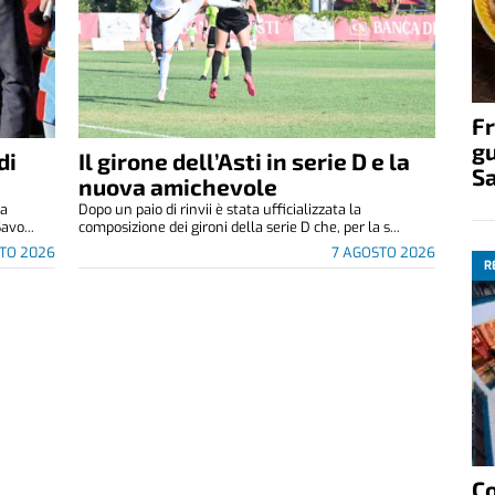
Fr
gu
di
Il girone dell’Asti in serie D e la
S
nuova amichevole
za
Dopo un paio di rinvii è stata ufficializzata la
avo...
composizione dei gironi della serie D che, per la s...
TO 2026
7 AGOSTO 2026
R
C