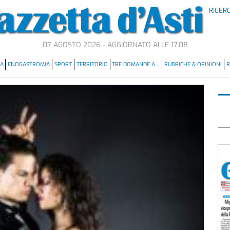
RICER
07 AGOSTO 2026 - AGGIORNATO ALLE 17.08
MA
ENOGASTROMIA
SPORT
TERRITORIO
TRE DOMANDE A…
RUBRICHE & OPINIONI
R