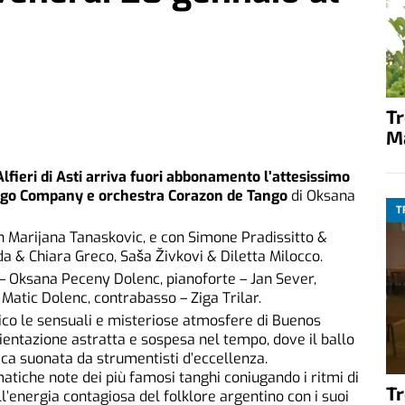
T
M
Alfieri di Asti arriva fuori abbonamento l’attesissimo
ango Company e orchestra Corazon de Tango
di Oksana
T
n Marijana Tanaskovic, e con Simone Pradissitto &
 & Chiara Greco, Saša Živkovi & Diletta Milocco.
 – Oksana Peceny Dolenc, pianoforte – Jan Sever,
Matic Dolenc, contrabasso – Ziga Trilar.
ico le sensuali e misteriose atmosfere di Buenos
entazione astratta e sospesa nel tempo, dove il ballo
a suonata da strumentisti d’eccellenza.
tiche note dei più famosi tanghi coniugando i ritmi di
T
l’energia contagiosa del folklore argentino con i suoi