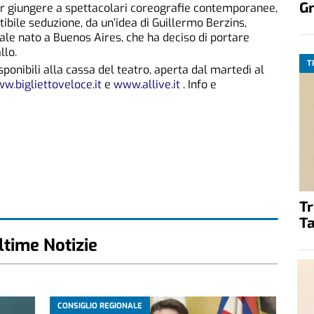
G
 giungere a spettacolari coreografie contemporanee,
ibile seduzione, da un’idea di Guillermo Berzins,
le nato a Buenos Aires, che ha deciso di portare
llo.
T
isponibili alla cassa del teatro, aperta dal martedì al
w.bigliettoveloce.it
e
www.allive.it
. Info e
T
Ta
ltime Notizie
CONSIGLIO REGIONALE