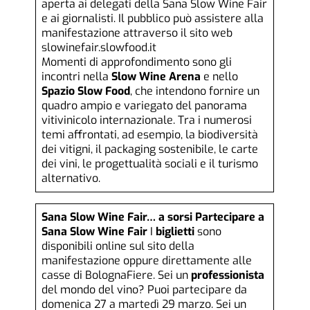
aperta ai delegati della Sana Slow Wine Fair
e ai giornalisti. Il pubblico può assistere alla
manifestazione attraverso il sito web
slowinefair.slowfood.it
Momenti di approfondimento sono gli
incontri nella
Slow
Wine
Arena
e nello
Spazio
Slow
Food
, che intendono fornire un
quadro ampio e variegato del panorama
vitivinicolo internazionale. Tra i numerosi
temi affrontati, ad esempio, la biodiversità
dei vitigni, il packaging sostenibile, le carte
dei vini, le progettualità sociali e il turismo
alternativo.
Sana Slow Wine Fair… a sorsi
Partecipare a
Sana Slow Wine Fair
I
biglietti
sono
disponibili
online sul sito della
manifestazione
oppure direttamente alle
casse di BolognaFiere. Sei un
professionista
del mondo del vino? Puoi partecipare da
domenica 27 a martedì 29 marzo. Sei un