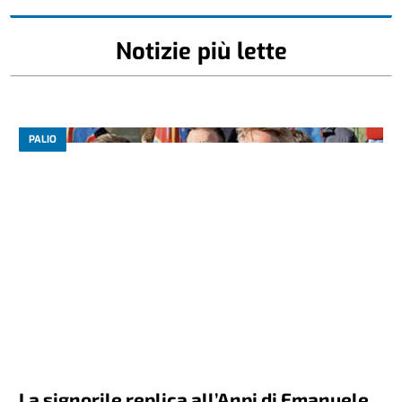
Notizie più lette
PALIO
La signorile replica all’Anpi di Emanuele