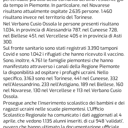
da tempo in Piemonte. In particolare, nel Novarese
risultano attualmente ospitate 2.635 persone. 1.460
risultano invece nel territorio del Torinese.
Nel Verbano Cusio Ossola le persone presenti risultano
1.034, in provincia di Alessandria 787, nel Cuneese 728,
nel Biellese 451, nel Vercellese 405 e in provincia di Asti
300.
Sul fronte sanitario sono stati registrati 3.390 tamponi
Covid e sono 1.042 i rifugiati che hanno ricevuto il vaccino.
Sono, inoltre, 4.761 le famiglie piemontesi che hanno
manifestato attraverso i canali della Regione Piemonte
la disponibilità ad ospitare i profughi ucraini. Nello
specifico, 3.163 sono nel Torinese, 441 nel Cuneese, 332
nell’Alessandrino, 233 nell’Astigiano, 189 nel Biellese, 160
nel Novarese, 130 nel Vercellese e 113 nel Verbano Cusio
Ossola.
Prosegue anche l’inserimento scolastico dei bambini e dei
ragazzi ucraini nelle scuole piemontesi. L’Ufficio
Scolastico Regionale ha comunicato i dati aggiornati al 4
aprile, che vedono 1.135 alunni inseriti, di cui 948 ‘validati’,
ovvero che hanno ultimato la documentazione ufficiale