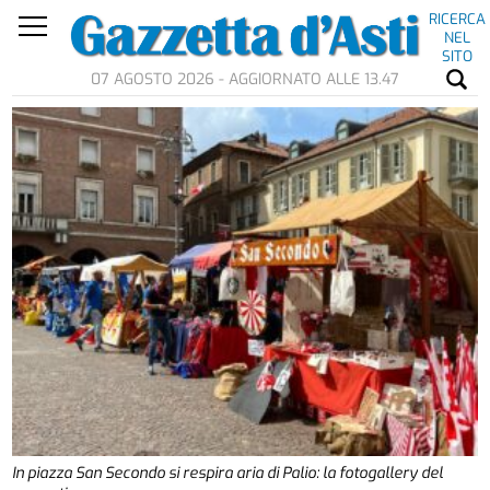
RICERCA
NEL
SITO
07 AGOSTO 2026 - AGGIORNATO ALLE 13.47
In piazza San Secondo si respira aria di Palio: la fotogallery del