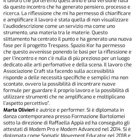
Il lavoro che porteremo quest’anno è una versione nata
da questo incontro che ha generato pensiero, processo e
ricerca. La riflessione che mi ha permesso di chiarificare
e amplificare il lavoro è stata quella di non visualizzare
l’audiodescrizione come un servizio ma come uno
strumento, una materia tra le materie. Questo
slittamento ha centrato il punto e ha generato una nuova
fase per il progetto Trespass. Spazio Kor ha permesso
che questo avvenisse ponendo le basi per la riflessione e
per l’incontro e non c’è nulla di più prezioso per un luogo
dedicato alle arti perfomative e della scena. Il lavoro che
Associazione Craft sta facendo sulla accessibilità
risponde a delle necessità specifiche e semplici ma non
scontate, ovvero la possibilità di incontrare nuove
formule per guardare il proprio lavoro e la possibilità di
utilizzare strumenti che ne amplificano e moltiplicano
l’aspetto percettivo”.
Marta Olivieri
è autrice e performer. Si è diplomata in
danza contemporanea presso Formazione Bartolomei
sotto la direzione di Raffaella Appià ed ha conseguito gli
attestati di Modem Pro e Modem Advanced nel 2014. Si è
diplomata come Somatic Movement Educator nel 2018 e