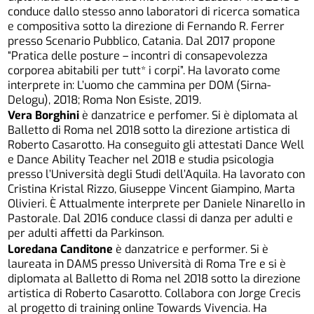
conduce dallo stesso anno laboratori di ricerca somatica
e compositiva sotto la direzione di Fernando R. Ferrer
presso Scenario Pubblico, Catania. Dal 2017 propone
“Pratica delle posture – incontri di consapevolezza
corporea abitabili per tutt* i corpi”. Ha lavorato come
interprete in: L’uomo che cammina per DOM (Sirna-
Delogu), 2018; Roma Non Esiste, 2019.
Vera Borghini
è danzatrice e perfomer. Si è diplomata al
Balletto di Roma nel 2018 sotto la direzione artistica di
Roberto Casarotto. Ha conseguito gli attestati Dance Well
e Dance Ability Teacher nel 2018 e studia psicologia
presso l’Università degli Studi dell’Aquila. Ha lavorato con
Cristina Kristal Rizzo, Giuseppe Vincent Giampino, Marta
Olivieri. È Attualmente interprete per Daniele Ninarello in
Pastorale. Dal 2016 conduce classi di danza per adulti e
per adulti affetti da Parkinson.
Loredana Canditone
è danzatrice e performer. Si è
laureata in DAMS presso Università di Roma Tre e si è
diplomata al Balletto di Roma nel 2018 sotto la direzione
artistica di Roberto Casarotto. Collabora con Jorge Crecis
al progetto di training online Towards Vivencia. Ha