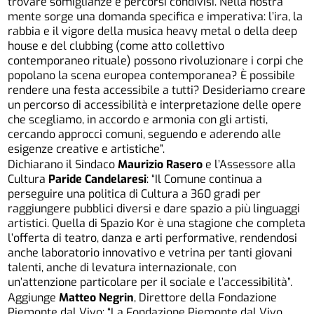
trovare somiglianze e percorsi condivisi. Nella nostra
mente sorge una domanda specifica e imperativa: l’ira, la
rabbia e il vigore della musica heavy metal o della deep
house e del clubbing (come atto collettivo
contemporaneo rituale) possono rivoluzionare i corpi che
popolano la scena europea contemporanea? È possibile
rendere una festa accessibile a tutti? Desideriamo creare
un percorso di accessibilità e interpretazione delle opere
che scegliamo, in accordo e armonia con gli artisti,
cercando approcci comuni, seguendo e aderendo alle
esigenze creative e artistiche”.
Dichiarano il Sindaco
Maurizio Rasero
e l’Assessore alla
Cultura
Paride Candelaresi
: “Il Comune continua a
perseguire una politica di Cultura a 360 gradi per
raggiungere pubblici diversi e dare spazio a più linguaggi
artistici. Quella di Spazio Kor è una stagione che completa
l’offerta di teatro, danza e arti performative, rendendosi
anche laboratorio innovativo e vetrina per tanti giovani
talenti, anche di levatura internazionale, con
un’attenzione particolare per il sociale e l’accessibilità”.
Aggiunge
Matteo Negrin
, Direttore della Fondazione
Piemonte dal Vivo: “La Fondazione Piemonte dal Vivo