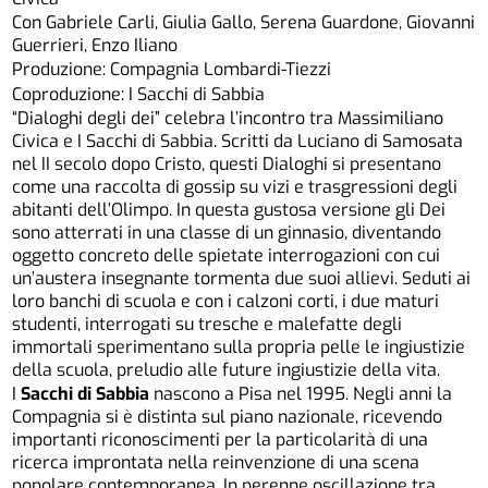
Con Gabriele Carli, Giulia Gallo, Serena Guardone, Giovanni
Guerrieri, Enzo Iliano
Produzione: Compagnia Lombardi-Tiezzi
Coproduzione: I Sacchi di Sabbia
“Dialoghi degli dei” celebra l’incontro tra Massimiliano
Civica e I Sacchi di Sabbia. Scritti da Luciano di Samosata
nel II secolo dopo Cristo, questi Dialoghi si presentano
come una raccolta di gossip su vizi e trasgressioni degli
abitanti dell’Olimpo. In questa gustosa versione gli Dei
sono atterrati in una classe di un ginnasio, diventando
oggetto concreto delle spietate interrogazioni con cui
un’austera insegnante tormenta due suoi allievi. Seduti ai
loro banchi di scuola e con i calzoni corti, i due maturi
studenti, interrogati su tresche e malefatte degli
immortali sperimentano sulla propria pelle le ingiustizie
della scuola, preludio alle future ingiustizie della vita.
I
Sacchi di Sabbia
nascono a Pisa nel 1995. Negli anni la
Compagnia si è distinta sul piano nazionale, ricevendo
importanti riconoscimenti per la particolarità di una
ricerca improntata nella reinvenzione di una scena
popolare contemporanea. In perenne oscillazione tra