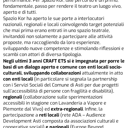
performance. Per Spazio Kor, tale percorso è un primo,
fondamentale, passo per rendere il teatro un luogo vivo,
aperto e di tutti.
Spazio Kor ha aperto le sue porte a interlocutori
nazionali, regionali e locali coinvolgendo target potenziali
che mai prima erano entrati in uno spazio teatrale,
invitandoli non solamente a partecipare alle attività
proposte, ma raccogliendo da loro esperienze,
sviluppando nuove competenze e stimolando riflessioni e
scambi con attori di diversa tipologia.
Negli ultimi 3 anni CRAFT ETS si è impegnata per porre le
basi di un dialogo aperto e comune con enti locali socio-
culturali, sviluppando collaborazioni
attualmente in atto
con
enti locali
(in particolare si segnala la partnership
con i Servizi Sociali del Comune di Asti per due progetti
sull’accessibilità di persone con fragilità e disabilità),
regionali
(collaborazione sulle sperimentazioni
accessibili in stagione con Lavanderia a Vapore e
Piemonte dal Vivo) ed
extra-regionali
. Infine, la
partecipazione a
reti locali
(rete ADA – Audience
Development Asti composta da associazioni culturali e
cooperative sociali)
e nazionali
(Europe Beyond