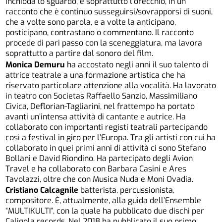
inchioda lo sguardo, e soprattutto l’orecchio, in un
racconto che è continuo susseguirsi/sovrapporsi di suoni,
che a volte sono parola, e a volte la anticipano,
posticipano, contrastano o commentano. Il racconto
procede di pari passo con la sceneggiatura, ma lavora
soprattutto a partire dal sonoro del film.
Monica Demuru
ha accostato negli anni il suo talento di
attrice teatrale a una formazione artistica che ha
riservato particolare attenzione alla vocalità. Ha lavorato
in teatro con Societas Raffaello Sanzio, Massimiliano
Civica, Deflorian-Tagliarini, nel frattempo ha portato
avanti un’intensa attività di cantante e autrice. Ha
collaborato con importanti registi teatrali partecipando
così a festival in giro per l’Europa. Tra gli artisti con cui ha
collaborato in quei primi anni di attività ci sono Stefano
Bollani e David Riondino. Ha partecipato degli Avion
Travel e ha collaborato con Barbara Casini e Ares
Tavolazzi, oltre che con Musica Nuda e Moni Ovadia.
Cristiano Calcagnile
batterista, percussionista,
compositore. È, attualmente, alla guida dell’Ensemble
“MULTIKULTI”, con la quale ha pubblicato due dischi per
Caligola records. Nel 2018 ha pubblicato il suo primo