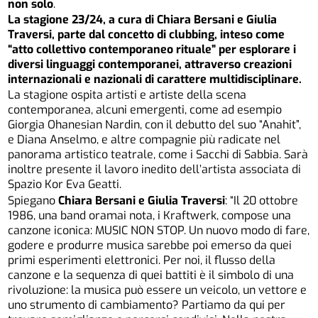
non solo
.
La stagione 23/24, a cura di Chiara Bersani e Giulia
Traversi, parte dal concetto di clubbing, inteso come
“atto collettivo contemporaneo rituale” per esplorare i
diversi linguaggi contemporanei, attraverso creazioni
internazionali e nazionali di carattere multidisciplinare.
La stagione ospita artisti e artiste della scena
contemporanea, alcuni emergenti, come ad esempio
Giorgia Ohanesian Nardin, con il debutto del suo “Anahit”,
e Diana Anselmo, e altre compagnie più radicate nel
panorama artistico teatrale, come i Sacchi di Sabbia. Sarà
inoltre presente il lavoro inedito dell’artista associata di
Spazio Kor Eva Geatti.
Spiegano
Chiara Bersani e Giulia Traversi
: “Il 20 ottobre
1986, una band oramai nota, i Kraftwerk, compose una
canzone iconica: MUSIC NON STOP. Un nuovo modo di fare,
godere e produrre musica sarebbe poi emerso da quei
primi esperimenti elettronici. Per noi, il flusso della
canzone e la sequenza di quei battiti è il simbolo di una
rivoluzione: la musica può essere un veicolo, un vettore e
uno strumento di cambiamento? Partiamo da qui per