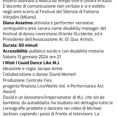
essersi laureato a Mosca da tempo vive e lavora in Italia.
È docente di comunicazione non verbale e si è esibito
negli anni scorsi al Festival del Silenzio di Fattoria
Vittadini (Milano).
Diana Anselmo
attivista e performer veronese,
ventiquattro anni, lavora come disability manager del
festival di danza roveretano Oriente Occidente, ed è
Presidente dell’Associazione Al. Di. Qua. Artists.
Durata: 50 minuti
Accessibilità:
pubblico sordo e con disabilità motoria
Sabato 13 gennaio 2024 ore 21
I Wish I Could Dance Like M.J.
Ideazione e regia: Jacopo Jenna
Collaborazione e danza: David Memeti
Produzione: Centrale Fies
progetto finalista LiveWorks Vol. 4 Performance Act
Award
David è un danzatore/impersonator di M.J., che sin da
bambino, da autodidatta, ha studiato nel dettaglio tutte le
coreografie prodotte e danzate nei video di Michael
Jackson, copiando i passi di fronte al televisore. La