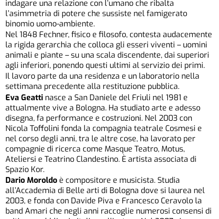
indagare una relazione con l’umano che ribalta
l’asimmetria di potere che sussiste nel famigerato
binomio uomo-ambiente.
Nel 1848 Fechner, fisico e filosofo, contesta audacemente
la rigida gerarchia che colloca gli esseri viventi – uomini
animali e piante – su una scala discendente, dai superiori
agli inferiori, ponendo questi ultimi al servizio dei primi.
Il lavoro parte da una residenza e un laboratorio nella
settimana precedente alla restituzione pubblica.
Eva Geatti
nasce a San Daniele del Friuli nel 1981 e
attualmente vive a Bologna. Ha studiato arte e adesso
disegna, fa performance e costruzioni. Nel 2003 con
Nicola Toffolini fonda la compagnia teatrale Cosmesi e
nel corso degli anni, tra le altre cose, ha lavorato per
compagnie di ricerca come Masque Teatro, Motus,
Ateliersi e Teatrino Clandestino. È artista associata di
Spazio Kor.
Dario Moroldo
è compositore e musicista. Studia
all’Accademia di Belle arti di Bologna dove si laurea nel
2003, e fonda con Davide Piva e Francesco Ceravolo la
band Amari che negli anni raccoglie numerosi consensi di