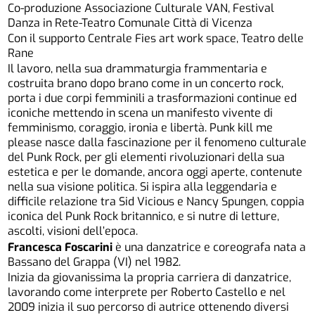
Co-produzione Associazione Culturale VAN, Festival
Danza in Rete-Teatro Comunale Città di Vicenza
Con il supporto Centrale Fies art work space, Teatro delle
Rane
Il lavoro, nella sua drammaturgia frammentaria e
costruita brano dopo brano come in un concerto rock,
porta i due corpi femminili a trasformazioni continue ed
iconiche mettendo in scena un manifesto vivente di
femminismo, coraggio, ironia e libertà. Punk kill me
please nasce dalla fascinazione per il fenomeno culturale
del Punk Rock, per gli elementi rivoluzionari della sua
estetica e per le domande, ancora oggi aperte, contenute
nella sua visione politica. Si ispira alla leggendaria e
difficile relazione tra Sid Vicious e Nancy Spungen, coppia
iconica del Punk Rock britannico, e si nutre di letture,
ascolti, visioni dell’epoca.
Francesca Foscarini
è una danzatrice e coreografa nata a
Bassano del Grappa (VI) nel 1982.
Inizia da giovanissima la propria carriera di danzatrice,
lavorando come interprete per Roberto Castello e nel
2009 inizia il suo percorso di autrice ottenendo diversi