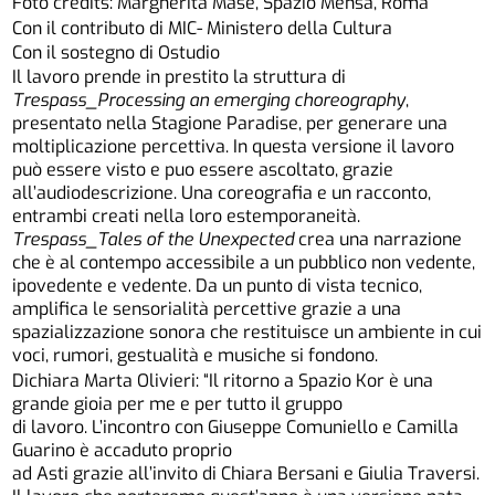
Foto credits: Margherita Masè, Spazio Mensa, Roma
Con il contributo di MIC- Ministero della Cultura
Con il sostegno di Ostudio
Il lavoro prende in prestito la struttura di
Trespass_Processing an emerging choreography
,
presentato nella Stagione Paradise, per generare una
moltiplicazione percettiva. In questa versione il lavoro
può essere visto e puo essere ascoltato, grazie
all’audiodescrizione. Una coreografia e un racconto,
entrambi creati nella loro estemporaneità.
Trespass_Tales of the Unexpected
crea una narrazione
che è al contempo accessibile a un pubblico non vedente,
ipovedente e vedente. Da un punto di vista tecnico,
amplifica le sensorialità percettive grazie a una
spazializzazione sonora che restituisce un ambiente in cui
voci, rumori, gestualità e musiche si fondono.
Dichiara Marta Olivieri: “Il ritorno a Spazio Kor è una
grande gioia per me e per tutto il gruppo
di lavoro. L’incontro con Giuseppe Comuniello e Camilla
Guarino è accaduto proprio
ad Asti grazie all’invito di Chiara Bersani e Giulia Traversi.