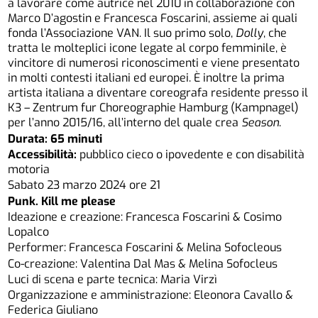
a lavorare come autrice nel 2010 in collaborazione con
Marco D’agostin e Francesca Foscarini, assieme ai quali
fonda l’Associazione VAN. Il suo primo solo,
Dolly
, che
tratta le molteplici icone legate al corpo femminile, è
vincitore di numerosi riconoscimenti e viene presentato
in molti contesti italiani ed europei. È inoltre la prima
artista italiana a diventare coreografa residente presso il
K3 – Zentrum fur Choreographie Hamburg (Kampnagel)
per l’anno 2015/16, all’interno del quale crea
Season
.
Durata: 65 minuti
Accessibilità:
pubblico cieco o ipovedente e con disabilità
motoria
Sabato 23 marzo 2024 ore 21
Punk. Kill me please
Ideazione e creazione: Francesca Foscarini & Cosimo
Lopalco
Performer: Francesca Foscarini & Melina Sofocleous
Co-creazione: Valentina Dal Mas & Melina Sofocleus
Luci di scena e parte tecnica: Maria Virzì
Organizzazione e amministrazione: Eleonora Cavallo &
Federica Giuliano