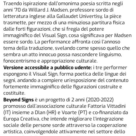
Traendo ispirazione dall’omonima poesia scritta negli
anni ’70 da Willard J. Madsen, professore sordo di
letteratura inglese alla Gallaudet Univertisy, la pièce
trasmette, per mezzo di una minuziosa partitura fisica
dalle forti figurazioni, che si fregia del potere
immaginifico del Visual Sign, cosa significava per Madsen
essere sordo. La performance affronta così l’annoso
tema della traduzione, svelando come spesso quello che
sembra un atto innocuo possa nascondere linguismo,
fonocentrismo e appropriazione culturale.
Versione accessibile a pubblico udente:
i tre performer
espongono il Visual Sign, forma poetica delle lingue dei
segni, andando a compiere un’esposizione del contenuto
fortemente immaginifico delle figurazioni costruite e
costituite.
Beyond Signs
è un progetto di 2 anni (2020-2022)
promosso dall’associazione culturale Fattoria Vittadini
(IT) insieme a Dlan (HR) e Voarte (PT) e co-finanziato da
Europa Creativa, che intende migliorare l’integrazione
sociale delle persone sorde attraverso la cooperazione
artistica, coinvolgendole attivamente nel settore dello