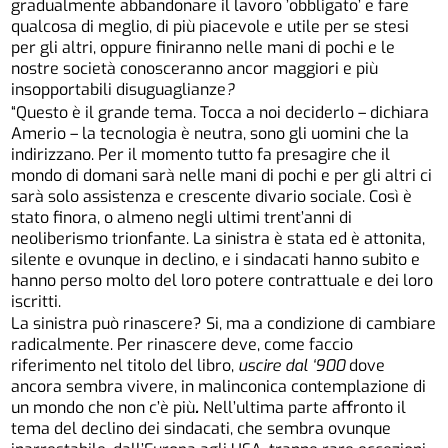
gradualmente abbandonare il lavoro ’obbligato’ e fare
qualcosa di meglio, di più piacevole e utile per se stesi
per gli altri, oppure finiranno nelle mani di pochi e le
nostre società conosceranno ancor maggiori e più
insopportabili disuguaglianze
?
“Questo è il grande tema. Tocca a noi deciderlo – dichiara
Amerio – la tecnologia è neutra, sono gli uomini che la
indirizzano. Per il momento tutto fa presagire che il
mondo di domani sarà nelle mani di pochi e per gli altri ci
sarà solo assistenza e crescente divario sociale. Così è
stato finora, o almeno negli ultimi trent’anni di
neoliberismo trionfante. La sinistra è stata ed è attonita,
silente e ovunque in declino, e i sindacati hanno subito e
hanno perso molto del loro potere contrattuale e dei loro
iscritti.
La sinistra può rinascere? Si, ma a condizione di cambiare
radicalmente. Per rinascere deve, come faccio
riferimento nel titolo del libro,
uscire dal ‘900
dove
ancora sembra vivere, in malinconica contemplazione di
un mondo che non c’è più
.
Nell’ultima parte affronto il
tema del declino dei sindacati, che sembra ovunque