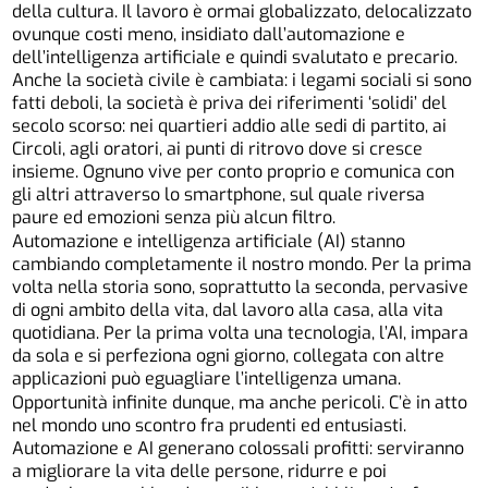
della cultura. Il lavoro è ormai globalizzato, delocalizzato
ovunque costi meno, insidiato dall’automazione e
dell’intelligenza artificiale e quindi svalutato e precario.
Anche la società civile è cambiata: i legami sociali si sono
fatti deboli, la società è priva dei riferimenti ‘solidi’ del
secolo scorso: nei quartieri addio alle sedi di partito, ai
Circoli, agli oratori, ai punti di ritrovo dove si cresce
insieme. Ognuno vive per conto proprio e comunica con
gli altri attraverso lo smartphone, sul quale riversa
paure ed emozioni senza più alcun filtro.
Automazione e intelligenza artificiale (AI) stanno
cambiando completamente il nostro mondo. Per la prima
volta nella storia sono, soprattutto la seconda, pervasive
di ogni ambito della vita, dal lavoro alla casa, alla vita
quotidiana. Per la prima volta una tecnologia, l’AI, impara
da sola e si perfeziona ogni giorno, collegata con altre
applicazioni può eguagliare l’intelligenza umana.
Opportunità infinite dunque, ma anche pericoli. C’è in atto
nel mondo uno scontro fra prudenti ed entusiasti.
Automazione e AI generano colossali profitti: serviranno
a migliorare la vita delle persone, ridurre e poi