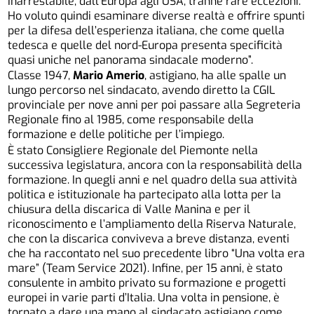
inarrestabile, dall’Europa agli USA, tranne rare eccezioni.
Ho voluto quindi esaminare diverse realtà e offrire spunti
per la difesa dell’esperienza italiana, che come quella
tedesca e quelle del nord-Europa presenta specificità
quasi uniche nel panorama sindacale moderno”.
Classe 1947,
Mario Amerio
, astigiano, ha alle spalle un
lungo percorso nel sindacato, avendo diretto la CGIL
provinciale per nove anni per poi passare alla Segreteria
Regionale fino al 1985, come responsabile della
formazione e delle politiche per l’impiego.
È stato Consigliere Regionale del Piemonte nella
successiva legislatura, ancora con la responsabilità della
formazione. In quegli anni e nel quadro della sua attività
politica e istituzionale ha partecipato alla lotta per la
chiusura della discarica di Valle Manina e per il
riconoscimento e l’ampliamento della Riserva Naturale,
che con la discarica conviveva a breve distanza, eventi
che ha raccontato nel suo precedente libro “Una volta era
mare” (Team Service 2021). Infine, per 15 anni, è stato
consulente in ambito privato su formazione e progetti
europei in varie parti d’Italia. Una volta in pensione, è
tornato a dare una mano al sindacato astigiano come