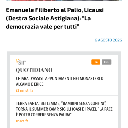
Emanuele Filiberto al Palio, Licausi
(Destra Sociale Astigiana): “La
democrazia vale per tutti”
6 AGOSTO 2026