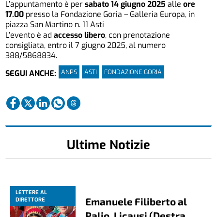
L’appuntamento è per
sabato 14 giugno 2025
alle
ore
17.00
presso la Fondazione Goria – Galleria Europa, in
piazza San Martino n. 11 Asti
L’evento è ad
accesso
libero
, con prenotazione
consigliata, entro il 7 giugno 2025, al numero
388/5868834.
ANPS
ASTI
FONDAZIONE GORIA
SEGUI ANCHE:
Ultime Notizie
LETTERE AL
Emanuele Filiberto al
DIRETTORE
Palio, Licausi (Destra