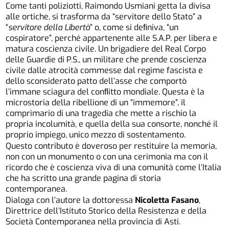
Come tanti poliziotti, Raimondo Usmiani getta la divisa
alle ortiche, si trasforma da “servitore dello Stato” a
“
servitore della Libertà
” o, come si deﬁniva, “un
cospiratore”, perché appartenente alle S.A.P. per libera e
matura coscienza civile. Un brigadiere del Real Corpo
delle Guardie di P.S., un militare che prende coscienza
civile dalle atrocità commesse dal regime fascista e
dello sconsiderato patto dell’asse che comportò
l’immane sciagura del conﬂitto mondiale. Questa è la
microstoria della ribellione di un “immemore”, il
comprimario di una tragedia che mette a rischio la
propria incolumità, e quella della sua consorte, nonché il
proprio impiego, unico mezzo di sostentamento.
Questo contributo è doveroso per restituire la memoria,
non con un monumento o con una cerimonia ma con il
ricordo che è coscienza viva di una comunità come l’Italia
che ha scritto una grande pagina di storia
contemporanea.
Dialoga con l’autore la dottoressa
Nicoletta Fasano
,
Direttrice dell’Istituto Storico della Resistenza e della
Società Contemporanea nella provincia di Asti.