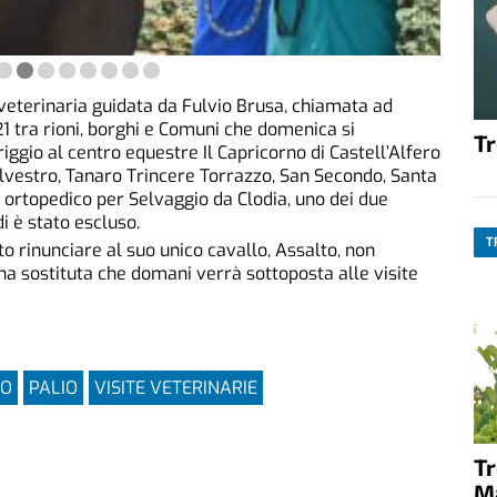
veterinaria guidata da Fulvio Brusa, chiamata ad
 21 tra rioni, borghi e Comuni che domenica si
T
riggio al centro equestre Il Capricorno di Castell’Alfero
Silvestro, Tanaro Trincere Torrazzo, San Secondo, Santa
 ortopedico per Selvaggio da Clodia, uno dei due
i è stato escluso.
T
o rinunciare al suo unico cavallo, Assalto, non
na sostituta che domani verrà sottoposta alle visite
RO
PALIO
VISITE VETERINARIE
T
M