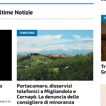
ltime Notizie
T
TERRITORIO
T
G
o
Portacomaro, disservizi
telefonici a Migliandolo e
Cornapò. La denuncia delle
consigliere di minoranza
osso è in