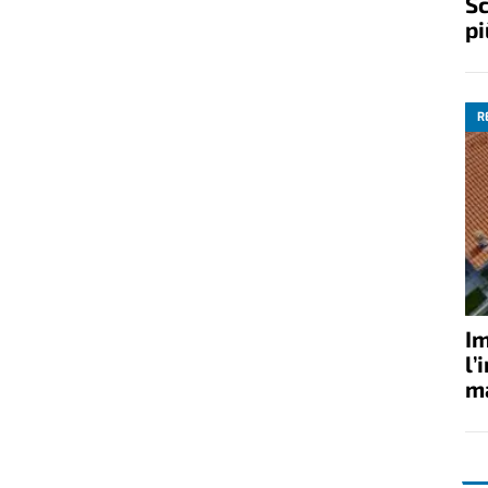
Sc
pi
R
Im
l’
ma