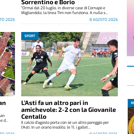
Sorrentino e Borio
"Ormai dal 20 luglio, in diverse case di Cornapò e
Migliandolo, la linea Tim non funziona. A nulla s...
TO 2026
8 AGOSTO 2026
SPORT
San
L’Asti fa un altro pari in
R
amichevole: 2-2 con la Giovanile
Centallo
San
 d...
Il calcio d'agosto porta con sé un altro pareggio per
l'Asti. In un orario insolito, le 11, i gallet...