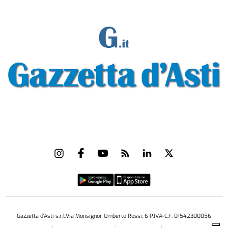
Gazzetta d'Asti s.r.l.Via Monsignor Umberto Rossi, 6 P.IVA-C.F. 01542300056