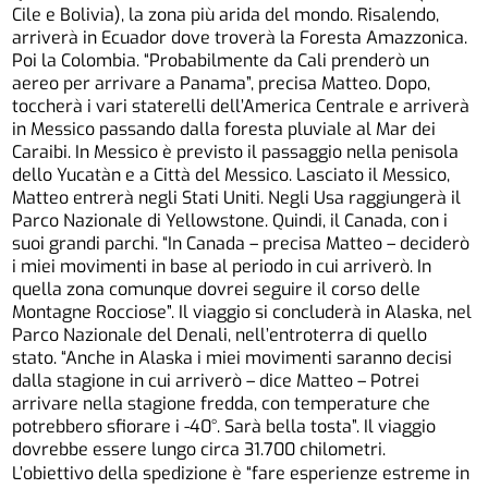
Cile e Bolivia), la zona più arida del mondo. Risalendo,
arriverà in Ecuador dove troverà la Foresta Amazzonica.
Poi la Colombia. “Probabilmente da Cali prenderò un
aereo per arrivare a Panama”, precisa Matteo. Dopo,
toccherà i vari staterelli dell’America Centrale e arriverà
in Messico passando dalla foresta pluviale al Mar dei
Caraibi. In Messico è previsto il passaggio nella penisola
dello Yucatàn e a Città del Messico. Lasciato il Messico,
Matteo entrerà negli Stati Uniti. Negli Usa raggiungerà il
Parco Nazionale di Yellowstone. Quindi, il Canada, con i
suoi grandi parchi. “In Canada – precisa Matteo – deciderò
i miei movimenti in base al periodo in cui arriverò. In
quella zona comunque dovrei seguire il corso delle
Montagne Rocciose”. Il viaggio si concluderà in Alaska, nel
Parco Nazionale del Denali, nell’entroterra di quello
stato. “Anche in Alaska i miei movimenti saranno decisi
dalla stagione in cui arriverò – dice Matteo – Potrei
arrivare nella stagione fredda, con temperature che
potrebbero sfiorare i -40°. Sarà bella tosta”. Il viaggio
dovrebbe essere lungo circa 31.700 chilometri.
L’obiettivo della spedizione è “fare esperienze estreme in