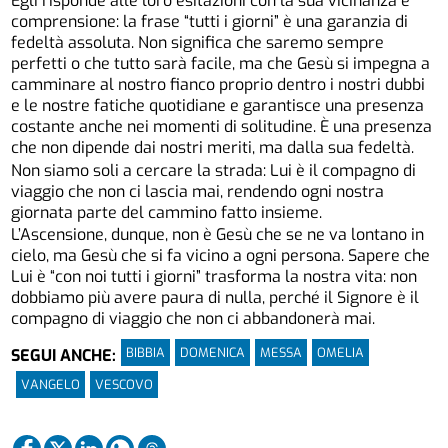
Egli risponde alle loro esitazioni con la sua vicinanza e
comprensione: la frase “tutti i giorni” è una garanzia di
fedeltà assoluta. Non significa che saremo sempre
perfetti o che tutto sarà facile, ma che Gesù si impegna a
camminare al nostro fianco proprio dentro i nostri dubbi
e le nostre fatiche quotidiane e garantisce una presenza
costante anche nei momenti di solitudine. È una presenza
che non dipende dai nostri meriti, ma dalla sua fedeltà.
Non siamo soli a cercare la strada: Lui è il compagno di
viaggio che non ci lascia mai, rendendo ogni nostra
giornata parte del cammino fatto insieme.
L’Ascensione, dunque, non è Gesù che se ne va lontano in
cielo, ma Gesù che si fa vicino a ogni persona. Sapere che
Lui è “con noi tutti i giorni” trasforma la nostra vita: non
dobbiamo più avere paura di nulla, perché il Signore è il
compagno di viaggio che non ci abbandonerà mai.
BIBBIA
DOMENICA
MESSA
OMELIA
SEGUI ANCHE:
VANGELO
VESCOVO