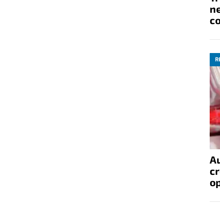
ne
co
R
A
cr
op