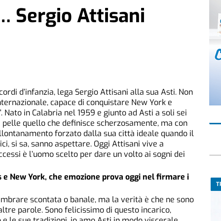
 Sergio Attisani
ricordi d’infanzia, lega Sergio Attisani alla sua Asti. Non
 internazionale, capace di conquistare New York e
a”. Nato in Calabria nel 1959 e giunto ad Asti a soli sei
ia pelle quello che definisce scherzosamente, ma con
allontanamento forzato dalla sua città ideale quando il
ici, si sa, sanno aspettare. Oggi Attisani vive a
ccessi è l’uomo scelto per dare un volto ai sogni dei
 e New York, che emozione prova oggi nel firmare i
T
embrare scontata o banale, ma la verità è che ne sono
tre parole. Sono felicissimo di questo incarico,
e le sue tradizioni, io amo Asti in modo viscerale,