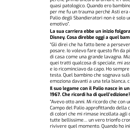
quasi patologico. Quando ero bambino,
per me fu un trauma perché Asti era e
Palio degli Sbandieratori non è solo 
emotivo”.
La sua carriera ebbe un inizio folgor
Disney. Cosa direbbe oggi a quel ba
“Gli direi che ha fatto bene a persev
posare. Io volevo fare questo fin da p
di casa come una grande lavagna. Mia
quei tratti qualcosa di speciale, mi a
e io ricominciavo da capo. Ho sempre s
testa. Quel bambino che sognava sulle
emoziona davanti a una tela bianca, ce
Il suo legame con il Palio nasce in u
1967. Che ricordi ha di quell’edizione
“Avevo otto anni. Mi ricordo che con u
Campo del Palio approfittando della c
di colori che mi rimase incollata agli 
tutte bellissime… un vero trionfo cr
rivivere quel momento. Quando ho inizi