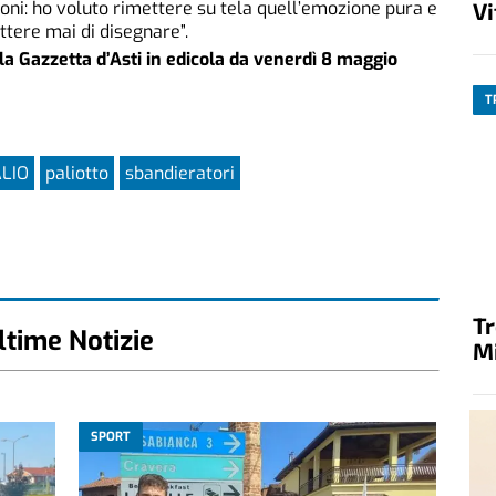
V
ioni: ho voluto rimettere su tela quell’emozione pura e
ttere mai di disegnare”.
la Gazzetta d’Asti in edicola da venerdì 8 maggio
T
LIO
paliotto
sbandieratori
T
ltime Notizie
M
SPORT