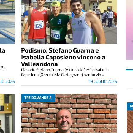
la
Podismo, Stefano Guarna e
Isabella Caposieno vincono a
Valleandona
a
B...
I favoriti Stefano Guarna (Vittorio Alfieri) e Isabella
Caposieno (Orecchiella Garfagnana) hanno vin...
LIO 2026
19 LUGLIO 2026
TRE DOMANDE A
R