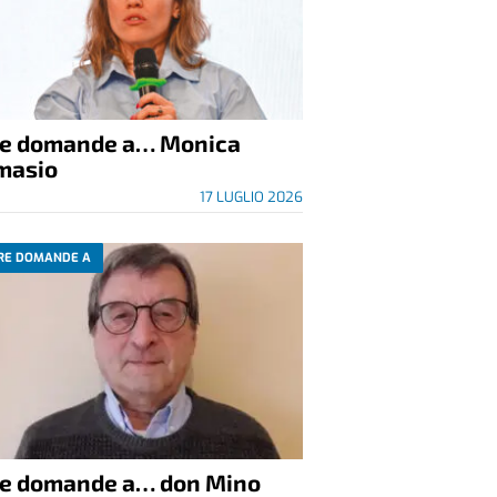
re domande a… Monica
masio
17 LUGLIO 2026
RE DOMANDE A
re domande a… don Mino