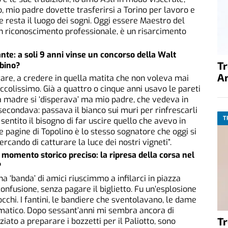
 mio padre dovette trasferirsi a Torino per lavoro e
 resta il luogo dei sogni. Oggi essere Maestro del
un riconoscimento professionale, è un risarcimento
ante: a soli 9 anni vinse un concorso della Walt
T
mbino?
A
erare, a credere in quella matita che non voleva mai
iccolissimo. Già a quattro o cinque anni usavo le pareti
 madre si ‘disperava’ ma mio padre, che vedeva in
ssecondava: passava il bianco sui muri per rinfrescarli
T
entito il bisogno di far uscire quello che avevo in
 pagine di Topolino è lo stesso sognatore che oggi si
rcando di catturare la luce dei nostri vigneti”.
n momento storico preciso: la ripresa della corsa nel
?
na ‘banda’ di amici riuscimmo a infilarci in piazza
onfusione, senza pagare il biglietto. Fu un’esplosione
occhi. I fantini, le bandiere che sventolavano, le dame
omatico. Dopo sessant’anni mi sembra ancora di
T
ato a preparare i bozzetti per il Paliotto, sono