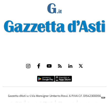
Gazzetta d'Asti s.r.l.Via Monsignor Umberto Rossi, 6 P.IVA-C.F. 01542300056
Feed RSS
Contatti e Pubblicità
Abbonamenti
Amministrazione
trasparente
Norme Editoriali
Privacy Policy
Cookie Policy