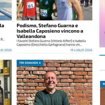
la
Podismo, Stefano Guarna e
Isabella Caposieno vincono a
Valleandona
a
B...
I favoriti Stefano Guarna (Vittorio Alfieri) e Isabella
Caposieno (Orecchiella Garfagnana) hanno vin...
LIO 2026
19 LUGLIO 2026
TRE DOMANDE A
R