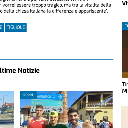
V
vorrei essere troppo tragico, ma tra la vitalità della
o della chiesa italiana la differenza è appariscente”.
T
E
TIGLIOLE
ltime Notizie
T
M
SPORT