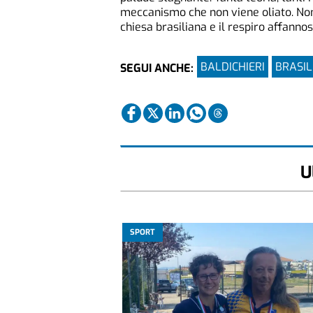
meccanismo che non viene oliato. Non 
chiesa brasiliana e il respiro affannos
BALDICHIERI
BRASIL
SEGUI ANCHE:
U
SPORT