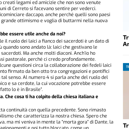
ono creati legami ed amicizie che non sono venute
ni di Cerreto si facevano sentire per vederci.
cominciare daccapo, anche perché quelli sono paesi
 grande ottimismo e voglia di buttarmi nella nuova
rebbe essere utile anche da noi?
T
e il ruolo dei laici a fianco dei sacerdoti è un dato di
A
più quando sono andato là: laici che gestivano le
 sacerdoti. Ma anche molti diaconi. Anch’io ho
ssi pastorale, perché ci credo profondamente.
lcune questioni circa la collaborazione dei fedeli laici
T
nto firmato da ben otto tra congregazioni e pontifici
n tal senso. Al numero 4 si parla anche del ruolo del
ico e sa cerdote, la cui vocazione potrebbe essere
tto lo è in Brasile”.
lia. Che cosa ti ha colpito della chiesa italiana e
ta continuità con quella precedente. Sono rimasto
bilismo che caratterizza la nostra chiesa. Spero che
ova, ma mi veniva in mente la “morta gora” di Dante, la
T
 ragionamenti e poi tutto bloccato, come un