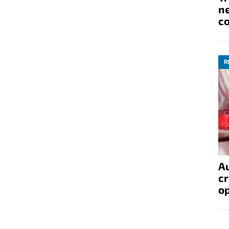
ne
co
R
A
cr
op