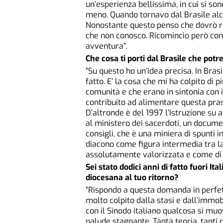
un’esperienza bellissima, in cui si s
meno. Quando tornavo dal Brasile alcu
Nonostante questo penso che dovrò ri
che non conosco. Ricomincio però con
avventura”.
Che cosa ti porti dal Brasile che pot
“Su questo ho un’idea precisa. In Brasil
fatto. E’ la cosa che mi ha colpito di 
comunità e che erano in sintonia con i
contribuito ad alimentare questa pra
D’altronde è del 1997 l’Istruzione su a
al ministero dei sacerdoti, un docume
consigli, che è una miniera di spunti i
diacono come figura intermedia tra la
assolutamente valorizzata e come di fa
Sei stato dodici anni di fatto fuori Ita
diocesana al tuo ritorno?
“Rispondo a questa domanda in perfet
molto colpito dalla stasi e dall’immo
con il Sinodo italiano qualcosa si mu
palude stagnante. Tanta teoria, tanti