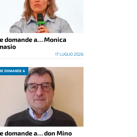
re domande a… Monica
masio
17 LUGLIO 2026
RE DOMANDE A
re domande a… don Mino