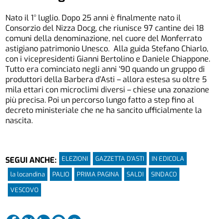
Nato il 1° luglio. Dopo 25 anni è finalmente nato il
Consorzio del Nizza Docg, che riunisce 97 cantine dei 18
comuni della denominazione, nel cuore del Monferrato
astigiano patrimonio Unesco. Alla guida Stefano Chiarlo,
con i vicepresidenti Gianni Bertolino e Daniele Chiappone.
Tutto era cominciato negli anni ‘90 quando un gruppo di
produttori della Barbera d’Asti – allora estesa su oltre 5
mila ettari con microclimi diversi – chiese una zonazione
più precisa. Poi un percorso lungo fatto a step fino al
decreto ministeriale che ne ha sancito ufficialmente la
nascita.
ELEZIONI
GAZZETTA D'ASTI
IN EDICOLA
SEGUI ANCHE:
la locandina
PALIO
PRIMA PAGINA
SALDI
SINDACO
VESCOVO