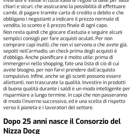
invariate e valide in tutta Italia le regole di base per saldi
chiari e sicuri, che assicurano la possibilità di effettuare
cambi, di pagare tramite carta di credito o debito e che
obbligano i negozianti a indicare il prezzo normale di
vendita, lo sconto e il prezzo finale di ogni capo.
Non resta quindi che giocare d’astuzia e seguire alcuni
semplici consigli per fare acquisti oculati. Per non
comprare capi inutili, che non vi servono o che avete già,
sepolti nell’armadio, un check prima degli acquisti è
d’obbligo. Anche pianificare è molto utile: prima di
immergervi nello shopping, fate una lista di ciò di cui
avete bisogno, per non farvi prendere dall’acquisto
compulsivo. Infine, anche se gli sconti possono essere
allettanti, non trascurate la qualità. Investire in prodotti
di buona qualità durante i saldi è un modo intelligente per
risparmiare a lungo termine, in capi che non passeranno
di moda l’inverno successivo, ed è una scelta di rispetto
verso il pianeta e i lavoratori del settore.
Dopo 25 anni nasce
il Consorzio del
Nizza Docg