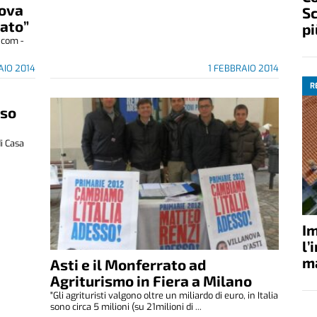
uova
Sc
rato”
pi
.com -
AIO 2014
1 FEBBRAIO 2014
R
sso
di Casa
Im
l’
ma
Asti e il Monferrato ad
Agriturismo in Fiera a Milano
"Gli agrituristi valgono oltre un miliardo di euro, in Italia
sono circa 5 milioni (su 21milioni di ...