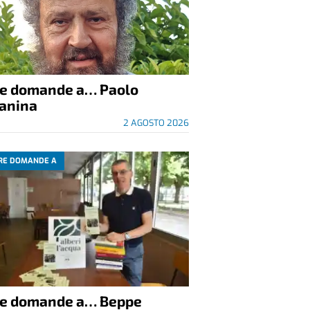
re domande a… Paolo
anina
2 AGOSTO 2026
RE DOMANDE A
re domande a… Beppe