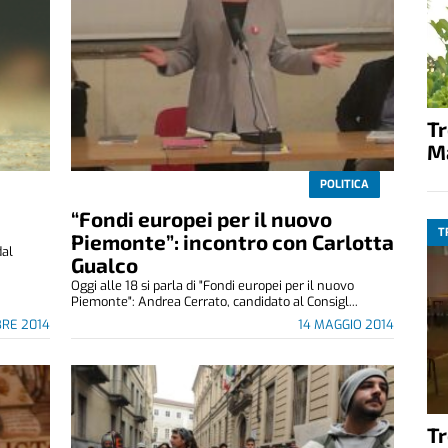
T
M
POLITICA
“Fondi europei per il nuovo
T
Piemonte”: incontro con Carlotta
dal
Gualco
Oggi alle 18 si parla di "Fondi europei per il nuovo
Piemonte": Andrea Cerrato, candidato al Consigl...
BRE 2014
14 MAGGIO 2014
T