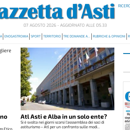
RICER
07 AGOSTO 2026 - AGGIORNATO ALLE 05.33
MA
ENOGASTROMIA
SPORT
TERRITORIO
TRE DOMANDE A…
RUBRICHE & OPINIONI
R
ono
Atl Asti e Alba in un solo ente?
Si è svolta nei giorni scorsi l'asssemblea dei soci di
astiturismo – Atl per un confronto sulle modi...
go Etico,