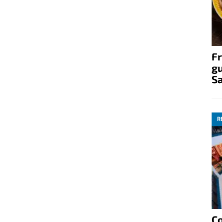
Fr
gu
S
R
C