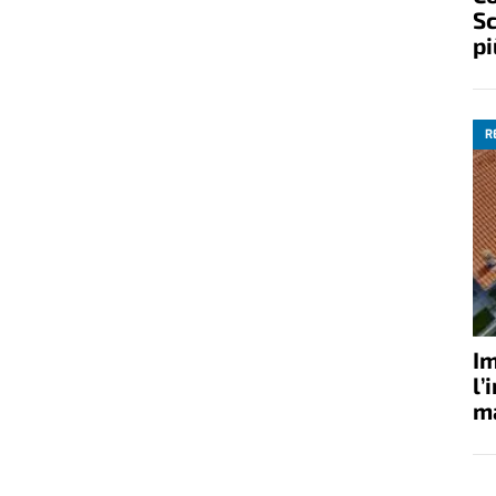
Sc
pi
R
Im
l’
ma