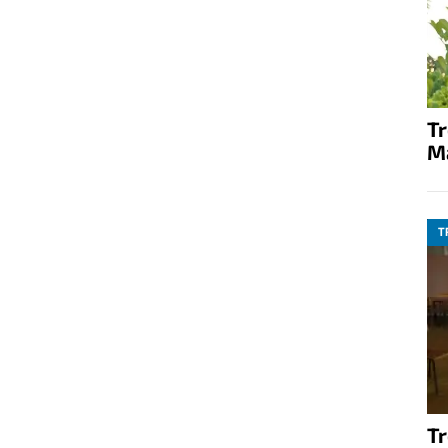
T
M
T
T