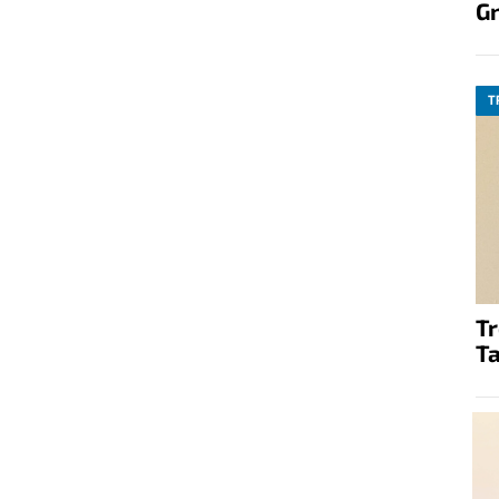
G
T
T
Ta