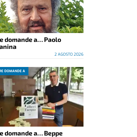
re domande a… Paolo
anina
2 AGOSTO 2026
RE DOMANDE A
re domande a… Beppe