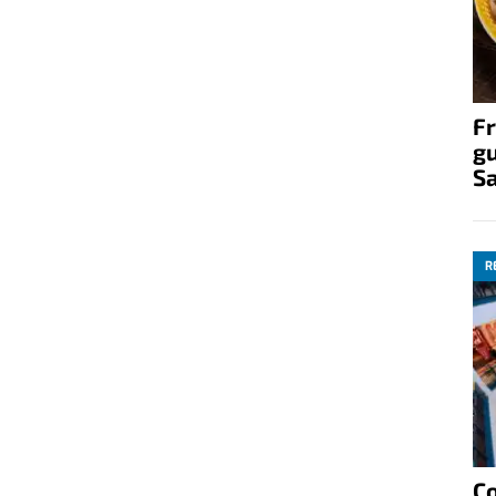
Fr
gu
S
R
C