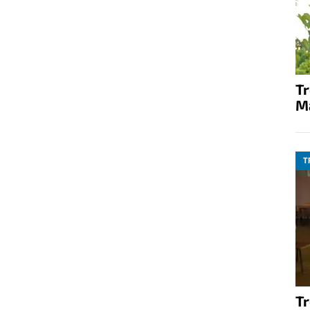
T
M
T
T