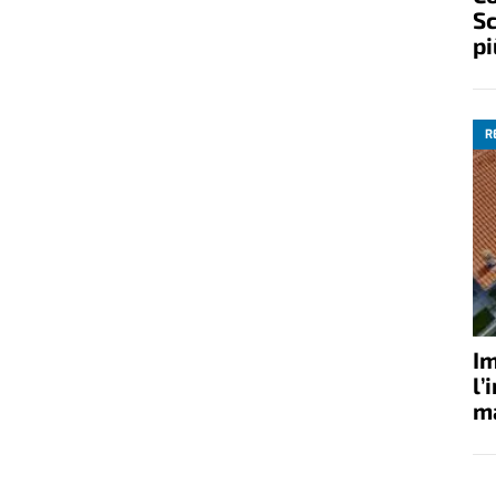
Sc
pi
R
Im
l’
ma