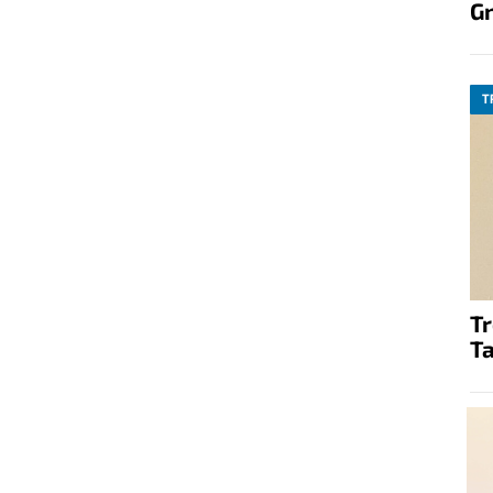
G
T
T
Ta