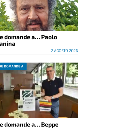
re domande a… Paolo
anina
2 AGOSTO 2026
RE DOMANDE A
re domande a… Beppe