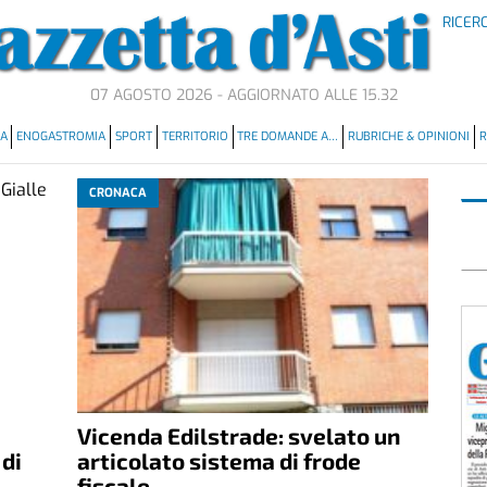
RICER
07 AGOSTO 2026 - AGGIORNATO ALLE 15.32
MA
ENOGASTROMIA
SPORT
TERRITORIO
TRE DOMANDE A…
RUBRICHE & OPINIONI
R
CRONACA
Vicenda Edilstrade: svelato un
 di
articolato sistema di frode
fiscale