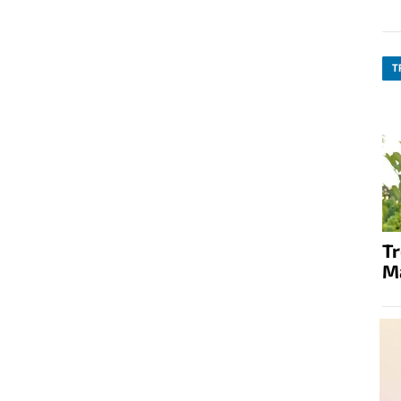
T
T
M