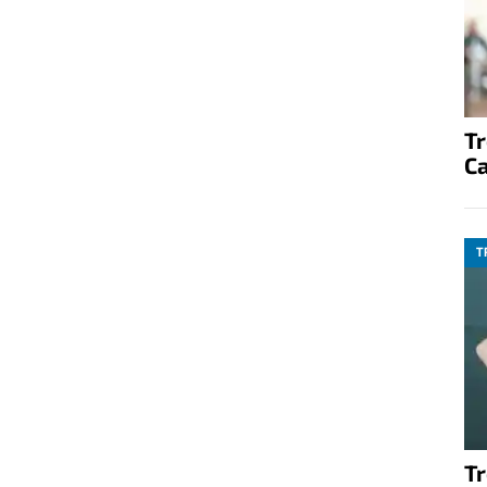
T
C
T
T