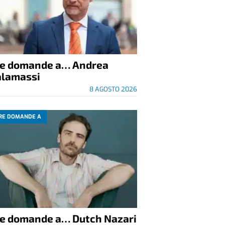
re domande a… Andrea
alamassi
8 AGOSTO 2026
RE DOMANDE A
re domande a… Dutch Nazari