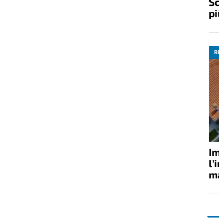
Sc
pi
R
Im
l’
ma