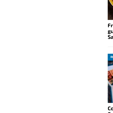
Fr
gu
S
R
C