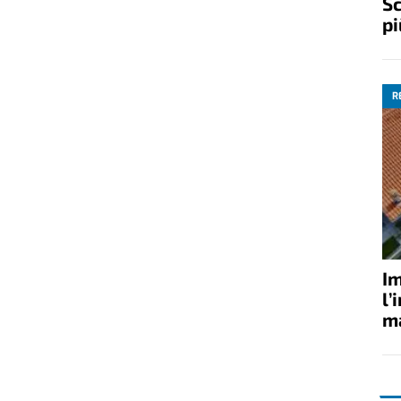
Sc
pi
R
Im
l’
ma