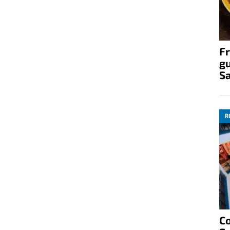
Fr
gu
S
R
C