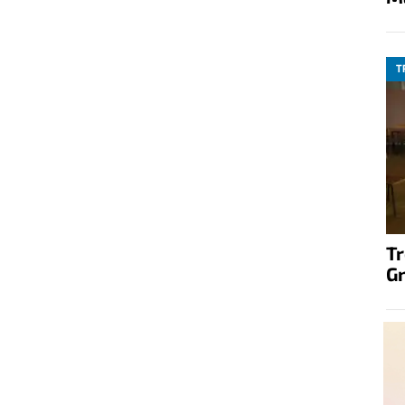
T
T
G