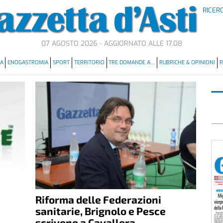
RICER
07 AGOSTO 2026 - AGGIORNATO ALLE 17.08
MA
ENOGASTROMIA
SPORT
TERRITORIO
TRE DOMANDE A…
RUBRICHE & OPINIONI
R
Riforma delle Federazioni
sanitarie, Brignolo e Pesce
scrivono a Cavallera