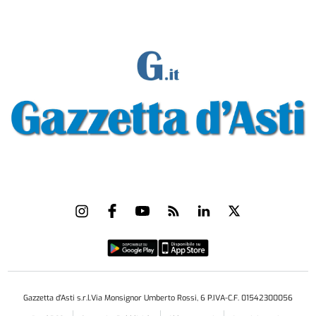
Gazzetta d'Asti s.r.l.Via Monsignor Umberto Rossi, 6 P.IVA-C.F. 01542300056