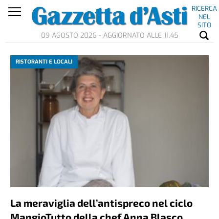
RICERCA
NEL
SITO
09 AGOSTO 2026 - AGGIORNATO ALLE 11.45
RISTORANTI E LOCALI
La meraviglia dell’antispreco nel ciclo
MangioTutto della chef Anna Blasco