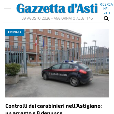
RICERCA
NEL
SITO
09 AGOSTO 2026 - AGGIORNATO ALLE 11.45
CRONACA
Controlli dei carabinieri nell’Astigiano:
un arresto e 8 denunce