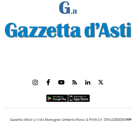
Gazzetta d'Asti s.r.l.Via Monsignor Umberto Rossi, 6 P.IVA-C.F. 01542300056
Feed RSS
Contatti e Pubblicità
Abbonamenti
Amministrazione
trasparente
Norme Editoriali
Privacy Policy
Cookie Policy