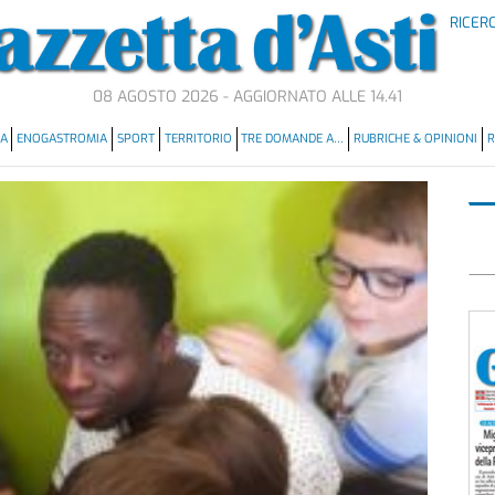
RICER
08 AGOSTO 2026 - AGGIORNATO ALLE 14.41
MA
ENOGASTROMIA
SPORT
TERRITORIO
TRE DOMANDE A…
RUBRICHE & OPINIONI
R