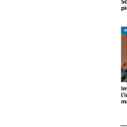
Sc
pi
R
Im
l’
ma