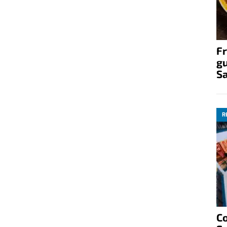
Fr
gu
S
R
C