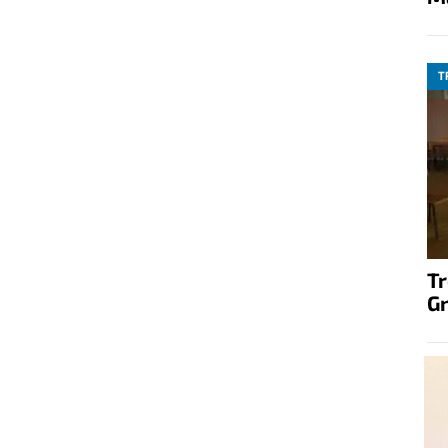
T
T
G