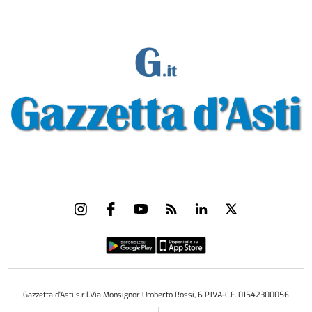
Gazzetta d'Asti s.r.l.Via Monsignor Umberto Rossi, 6 P.IVA-C.F. 01542300056