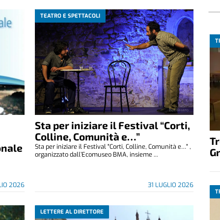
TEATRO E SPETTACOLI
T
Sta per iniziare il Festival “Corti,
Colline, Comunità e…”
T
onale
Sta per iniziare il Festival "Corti, Colline, Comunità e…" ,
G
organizzato dall’Ecomuseo BMA, insieme ...
LIO 2026
31 LUGLIO 2026
T
LETTERE AL DIRETTORE