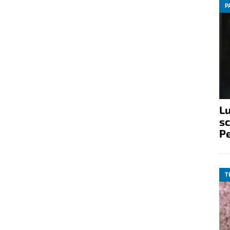
P
Lu
s
P
T