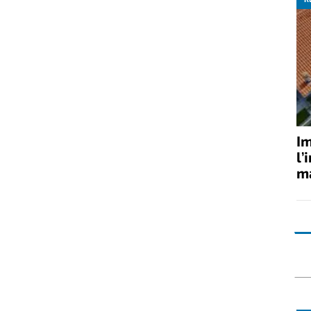
Im
l’
ma