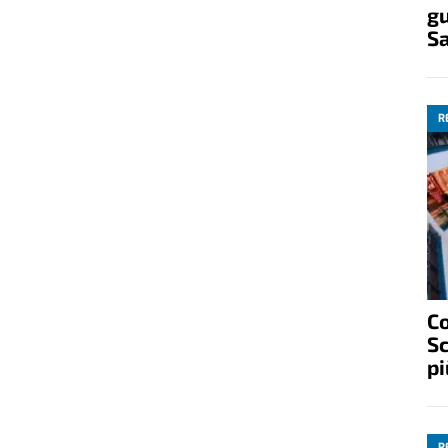
gu
S
R
C
Sc
pi
R