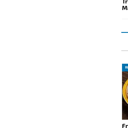
T
M
R
Fr