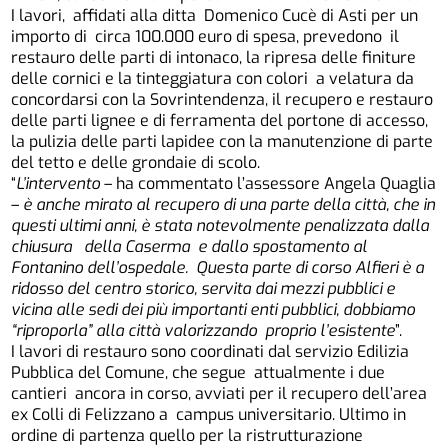
I lavori, affidati alla ditta Domenico Cucè di Asti per un
importo di circa 100.000 euro di spesa, prevedono il
restauro delle parti di intonaco, la ripresa delle finiture
delle cornici e la tinteggiatura con colori a velatura da
concordarsi con la Sovrintendenza, il recupero e restauro
delle parti lignee e di ferramenta del portone di accesso,
la pulizia delle parti lapidee con la manutenzione di parte
del tetto e delle grondaie di scolo.
“
L’intervento
– ha commentato l’assessore Angela Quaglia
–
è anche mirato al recupero di una parte della città, che in
questi ultimi anni, è stata notevolmente penalizzata dalla
chiusura della Caserma e dallo spostamento al
Fontanino dell’ospedale. Questa parte di corso Alfieri è a
ridosso del centro storico, servita dai mezzi pubblici e
vicina alle sedi dei più importanti enti pubblici, dobbiamo
“riproporla” alla città valorizzando proprio l’esistente
”.
I lavori di restauro sono coordinati dal servizio Edilizia
Pubblica del Comune, che segue attualmente i due
cantieri ancora in corso, avviati per il recupero dell’area
ex Colli di Felizzano a campus universitario. Ultimo in
ordine di partenza quello per la ristrutturazione