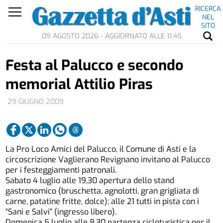
RICERCA
NEL
SITO
09 AGOSTO 2026 - AGGIORNATO ALLE 11.45
Festa al Palucco e secondo
memorial Attilio Piras
29 GIUGNO 2009
La Pro Loco Amici del Palucco, il Comune di Asti e la
circoscrizione Vaglierano Revignano invitano al Palucco
per i festeggiamenti patronali.
Sabato 4 luglio alle 19,30 apertura dello stand
gastronomico (bruschetta, agnolotti, gran grigliata di
carne, patatine fritte, dolce); alle 21 tutti in pista con i
“Sani e Salvi” (ingresso libero).
Domenica 5 luglio alle 8,30 partenza cicloturistica per il