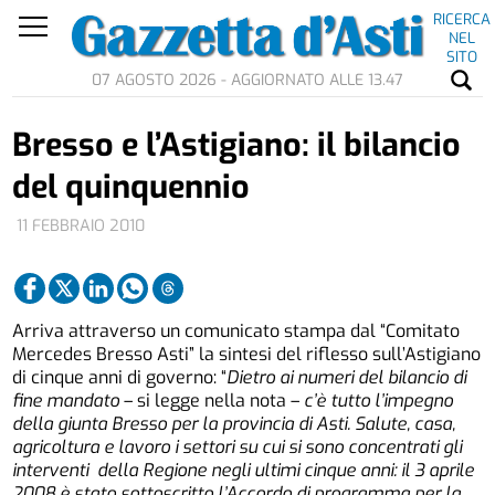
RICERCA
NEL
SITO
07 AGOSTO 2026 - AGGIORNATO ALLE 13.47
Bresso e l’Astigiano: il bilancio
del quinquennio
11 FEBBRAIO 2010
Arriva attraverso un comunicato stampa dal “Comitato
Mercedes Bresso Asti” la sintesi del riflesso sull’Astigiano
di cinque anni di governo: “
Dietro ai numeri del bilancio di
fine mandato
– si legge nella nota –
c’è tutto l’impegno
della giunta Bresso per la provincia di Asti. Salute, casa,
agricoltura e lavoro i settori su cui si sono concentrati gli
interventi della Regione negli ultimi cinque anni: il 3 aprile
2008 è stato sottoscritto l’Accordo di programma per la