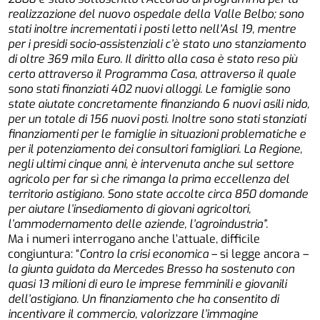
realizzazione del nuovo ospedale della Valle Belbo; sono
stati inoltre incrementati i posti letto nell’Asl 19, mentre
per i presidi socio-assistenziali c’è stato uno stanziamento
di oltre 369 mila Euro. Il diritto alla casa è stato reso più
certo attraverso il Programma Casa, attraverso il quale
sono stati finanziati 402 nuovi alloggi. Le famiglie sono
state aiutate concretamente finanziando 6 nuovi asili nido,
per un totale di 156 nuovi posti. Inoltre sono stati stanziati
finanziamenti per le famiglie in situazioni problematiche e
per il potenziamento dei consultori famigliari. La Regione,
negli ultimi cinque anni, è intervenuta anche sul settore
agricolo per far sì che rimanga la prima eccellenza del
territorio astigiano. Sono state accolte circa 850 domande
per aiutare l’insediamento di giovani agricoltori,
l’ammodernamento delle aziende, l’agroindustria”.
Ma i numeri interrogano anche l’attuale, difficile
congiuntura: “
Contro la crisi economica
– si legge ancora –
la giunta guidata da Mercedes Bresso ha sostenuto con
quasi 13 milioni di euro le imprese femminili e giovanili
dell’astigiano. Un finanziamento che ha consentito di
incentivare il commercio, valorizzare l’immagine