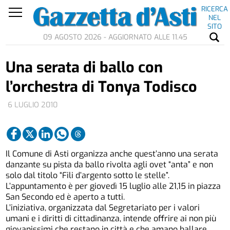
RICERCA
NEL
SITO
09 AGOSTO 2026 - AGGIORNATO ALLE 11.45
Una serata di ballo con
l’orchestra di Tonya Todisco
6 LUGLIO 2010
Il Comune di Asti organizza anche quest’anno una serata
danzante su pista da ballo rivolta agli ovet “anta” e non
solo dal titolo “Fili d’argento sotto le stelle”.
L’appuntamento è per giovedì 15 luglio alle 21,15 in piazza
San Secondo ed è aperto a tutti.
L’iniziativa, organizzata dal Segretariato per i valori
umani e i diritti di cittadinanza, intende offrire ai non più
giovanissimi che restano in città e che amano ballare