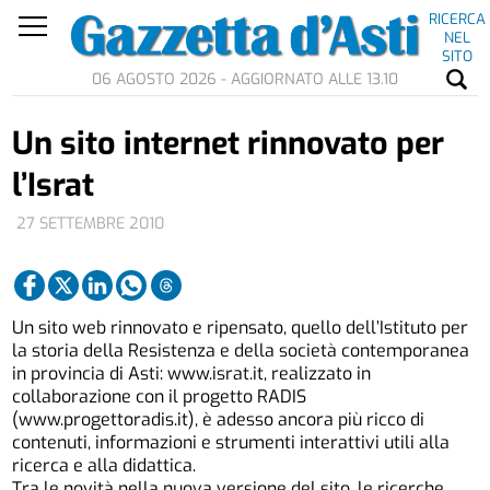
RICERCA
NEL
SITO
06 AGOSTO 2026 - AGGIORNATO ALLE 13.10
Un sito internet rinnovato per
l’Israt
27 SETTEMBRE 2010
Un sito web rinnovato e ripensato, quello dell’Istituto per
la storia della Resistenza e della società contemporanea
in provincia di Asti: www.israt.it, realizzato in
collaborazione con il progetto RADIS
(www.progettoradis.it), è adesso ancora più ricco di
contenuti, informazioni e strumenti interattivi utili alla
ricerca e alla didattica.
Tra le novità nella nuova versione del sito, le ricerche