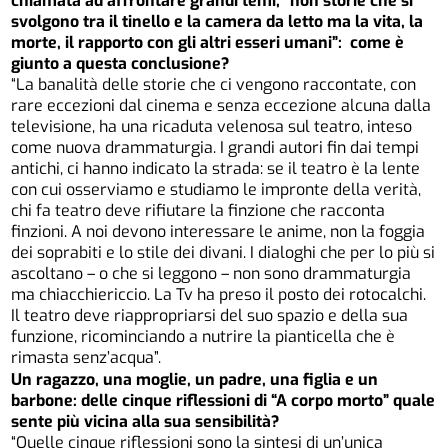
chiamata ad affrontare grandi temi, “non storie che si
svolgono tra il tinello e la camera da letto ma la vita, la
morte, il rapporto con gli altri esseri umani”: come è
giunto a questa conclusione?
“La banalità delle storie che ci vengono raccontate, con
rare eccezioni dal cinema e senza eccezione alcuna dalla
televisione, ha una ricaduta velenosa sul teatro, inteso
come nuova drammaturgia. I grandi autori fin dai tempi
antichi, ci hanno indicato la strada: se il teatro è la lente
con cui osserviamo e studiamo le impronte della verità,
chi fa teatro deve rifiutare la finzione che racconta
finzioni. A noi devono interessare le anime, non la foggia
dei soprabiti e lo stile dei divani. I dialoghi che per lo più si
ascoltano – o che si leggono – non sono drammaturgia
ma chiacchiericcio. La Tv ha preso il posto dei rotocalchi.
Il teatro deve riappropriarsi del suo spazio e della sua
funzione, ricominciando a nutrire la pianticella che è
rimasta senz’acqua”.
Un ragazzo, una moglie, un padre, una figlia e un
barbone: delle cinque riflessioni di “A corpo morto” quale
sente più vicina alla sua sensibilità?
“Quelle cinque riflessioni sono la sintesi di un’unica