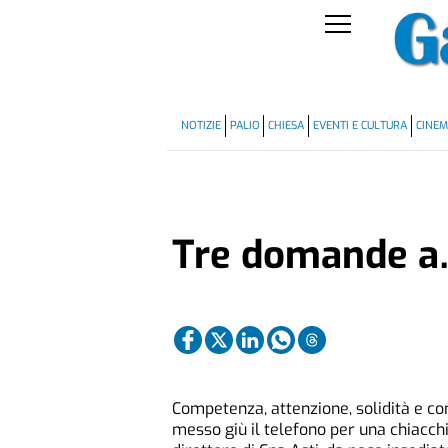
NOTIZIE
PALIO
CHIESA
EVENTI E CULTURA
CINE
Tre domande a
Competenza, attenzione, solidità e co
messo giù il telefono per una chiacc