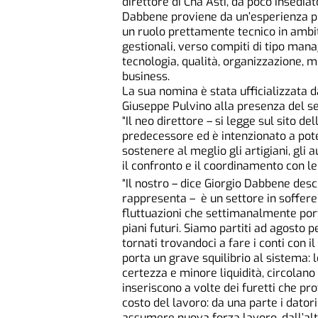
direttore di Cna Asti, da poco insedia
Dabbene proviene da un’esperienza pro
un ruolo prettamente tecnico in ambi
gestionali, verso compiti di tipo mana
tecnologia, qualità, organizzazione, 
business.
La sua nomina è stata ufficializzata d
Giuseppe Pulvino alla presenza del s
“Il neo direttore – si legge sul sito 
predecessore ed è intenzionato a pote
sostenere al meglio gli artigiani, gli
il confronto e il coordinamento con le 
“Il nostro – dice Giorgio Dabbene des
rappresenta – è un settore in sofferen
fluttuazioni che settimanalmente port
piani futuri. Siamo partiti ad agosto 
tornati trovandoci a fare i conti con 
porta un grave squilibrio al sistema:
certezza e minore liquidità, circolano
inseriscono a volte dei furetti che pr
costo del lavoro: da una parte i dator
assumere nuova forza lavoro, dall’altra