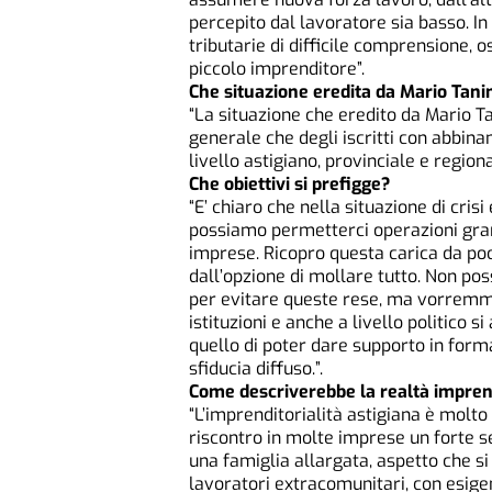
percepito dal lavoratore sia basso. I
tributarie di difficile comprensione, o
piccolo imprenditore”.
Che situazione eredita da Mario Tani
“La situazione che eredito da Mario Ta
generale che degli iscritti con abbina
livello astigiano, provinciale e regiona
Che obiettivi si prefigge?
“E’ chiaro che nella situazione di cri
possiamo permetterci operazioni gran
imprese. Ricopro questa carica da poc
dall’opzione di mollare tutto. Non p
per evitare queste rese, ma vorremmo
istituzioni e anche a livello politico si
quello di poter dare supporto in form
sfiducia diffuso.”.
Come descriverebbe la realtà imprend
“L’imprenditorialità astigiana è molto 
riscontro in molte imprese un forte s
una famiglia allargata, aspetto che si
lavoratori extracomunitari, con esige