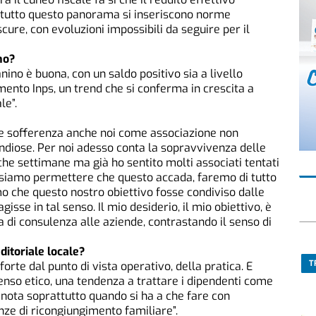
n tutto questo panorama si inseriscono norme
scure, con evoluzioni impossibili da seguire per il
no?
nino è buona, con un saldo positivo sia a livello
mento Inps, un trend che si conferma in crescita a
le”.
si e sofferenza anche noi come associazione non
diose. Per noi adesso conta la sopravvivenza delle
he settimane ma già ho sentito molti associati tentati
ossiamo permettere che questo accada, faremo di tutto
 che questo nostro obiettivo fosse condiviso dalle
 agisse in tal senso. Il mio desiderio, il mio obiettivo, è
a di consulenza alle aziende, contrastando il senso di
itoriale locale?
T
forte dal punto di vista operativo, della pratica. E
enso etico, una tendenza a trattare i dipendenti come
 nota soprattutto quando si ha a che fare con
nze di ricongiungimento familiare”.