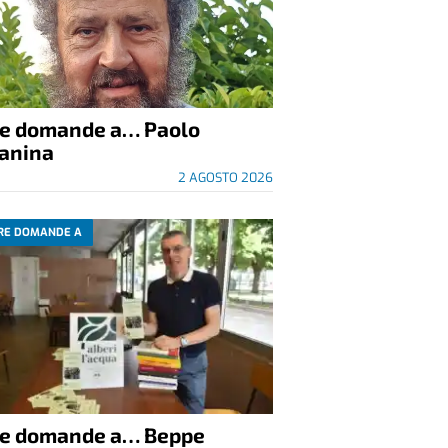
re domande a… Paolo
anina
2 AGOSTO 2026
RE DOMANDE A
re domande a… Beppe