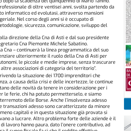
to dopo la scadenza del quinquennio di Mario Tanino.
fessionale di oltre ventisei anni, svolta partendo da
to informatico ed evolutasi, attraverso mansioni
geriale. Nel corso degli anni si è occupato di
metodologie, sicurezza, comunicazione, sviluppo del
alla direzione della Cna di Asti e dal suo presidente
egretario Cna Piemonte Michele Sabatino.
della Cna – continuerà la linea programmatica del suo
nziare ulteriormente il ruolo della Cna di Asti per
 autonomi, le piccole e medie imprese, senza trascurare
altre associazioni di categoria del territorio”.
crivendo la situazione dei 1700 imprenditori che
za, a causa della crisi e delle incertezze, le continue
ano delle novità da tenere in considerazione per i
per le ferie, chi ha potuto permetterselo, e siamo
il terremoto delle Borse. Anche l’insolvenza adesso
 le transazioni adesso sono caratterizzate da minore
 meno capitali e in questa situazione già provata si
ovano a lucrare. Altro problema forte delle aziende è il
i di lavoro hanno paura, dato l’onere contributivo, ad
 il cuneo fiscale fa sì che il reddito effettivo