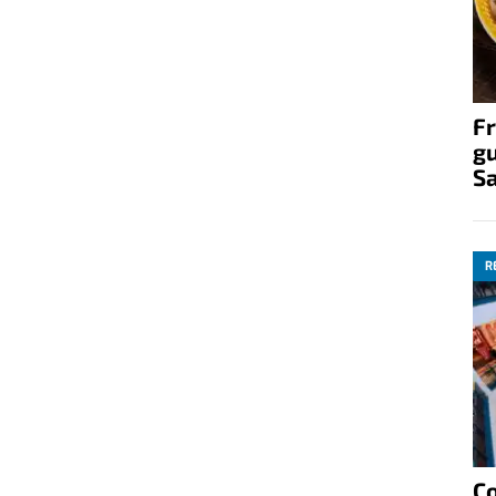
Fr
gu
S
R
C