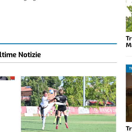
T
M
ltime Notizie
T
T