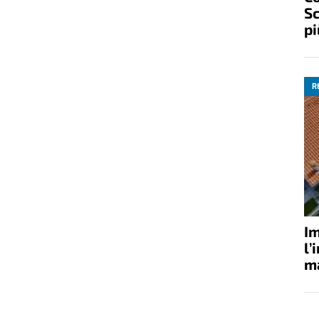
Sc
pi
R
Im
l’
ma