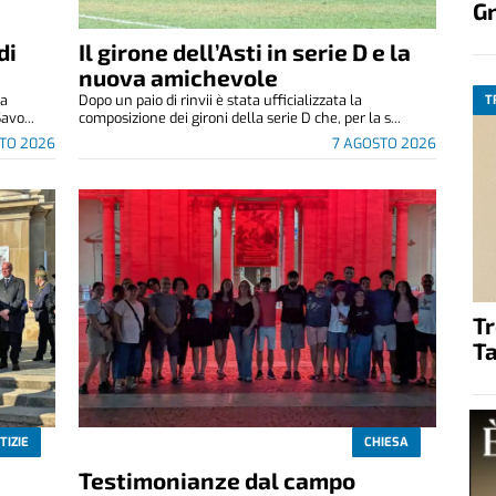
G
di
Il girone dell’Asti in serie D e la
nuova amichevole
za
Dopo un paio di rinvii è stata ufficializzata la
T
avo...
composizione dei gironi della serie D che, per la s...
TO 2026
7 AGOSTO 2026
T
Ta
TIZIE
CHIESA
Testimonianze dal campo