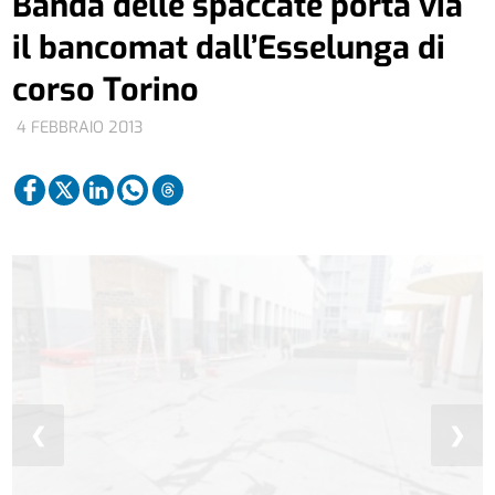
Banda delle spaccate porta via
il bancomat dall’Esselunga di
corso Torino
4 FEBBRAIO 2013
❮
❯