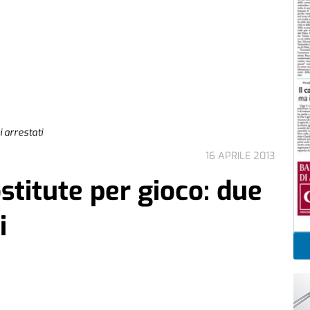
i arrestati
16 APRILE 2013
titute per gioco: due
i