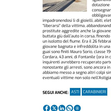
dotazione 
consegnare
obbligavan
impadronendosi lì di gioielli, abiti, el
“liberarsi” della vittima, abbandonan
prostitute aggredite anche la giovane 
buttata giù dall’auto in corsa, finendo
un isolotto del fiume. Era il 26 febb
giovane bagnata e infreddolita in una 
guai sono finiti Mauro Sorio, classe 19
Cordara, 43 anni, di Fontanile (ora in 
inquirenti avrebbero recuperato parte 
nonostante gli arresti, sono ancora in 
abbiamo messo a segno altri colpi sim
eventuali vittime non solo nell’Astigi
ASTI
CARABINIERI
SEGUI ANCHE: