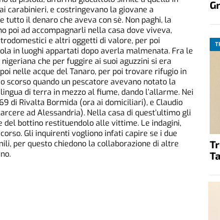
G
ai carabinieri, e costringevano la giovane a
 tutto il denaro che aveva con sè. Non paghi, la
o poi ad accompagnarli nella casa dove viveva,
ettrodomestici e altri oggetti di valore, per poi
T
dola in luoghi appartati dopo averla malmenata. Fra le
nigeriana che per fuggire ai suoi aguzzini si era
 poi nelle acque del Tanaro, per poi trovare rifugio in
raio scorso quando un pescatore avevano notato la
lingua di terra in mezzo al fiume, dando l’allarme. Nei
69 di Rivalta Bormida (ora ai domiciliari), e Claudio
carcere ad Alessandria). Nella casa di quest’ultimo gli
del bottino restituendolo alle vittime. Le indagini,
corso. Gli inquirenti vogliono infati capire se i due
T
ili, per questo chiedono la collaborazione di altre
ano.
Ta