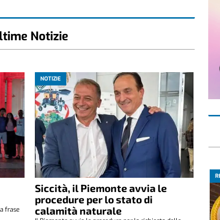
ltime Notizie
NOTIZIE
R
Siccità, il Piemonte avvia le
e
procedure per lo stato di
calamità naturale
a frase
.