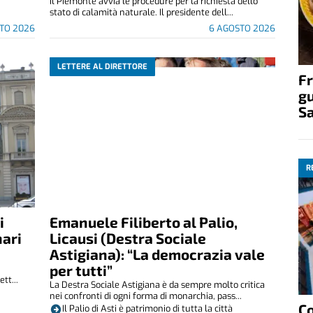
Il Piemonte avvia le procedure per la richiesta dello
stato di calamità naturale. Il presidente dell...
TO 2026
6 AGOSTO 2026
LETTERE AL DIRETTORE
Fr
gu
S
R
i
Emanuele Filiberto al Palio,
nari
Licausi (Destra Sociale
Astigiana): “La democrazia vale
per tutti”
tt...
La Destra Sociale Astigiana è da sempre molto critica
nei confronti di ogni forma di monarchia, pass...
C
Il Palio di Asti è patrimonio di tutta la città