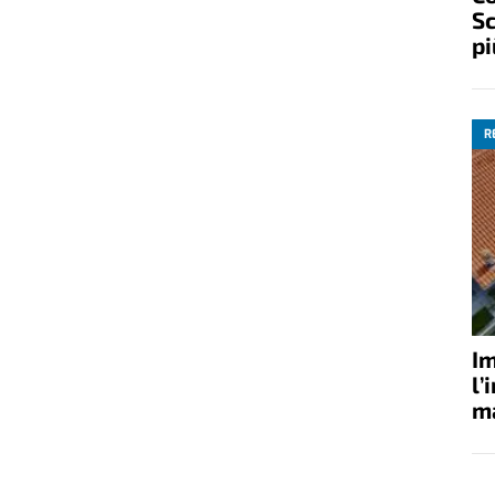
Sc
pi
R
Im
l’
ma