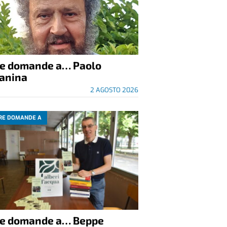
re domande a… Paolo
anina
2 AGOSTO 2026
RE DOMANDE A
re domande a… Beppe