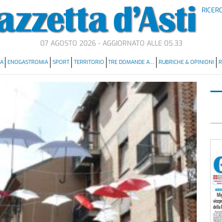
RICER
07 AGOSTO 2026 - AGGIORNATO ALLE 05.33
MA
ENOGASTROMIA
SPORT
TERRITORIO
TRE DOMANDE A…
RUBRICHE & OPINIONI
R