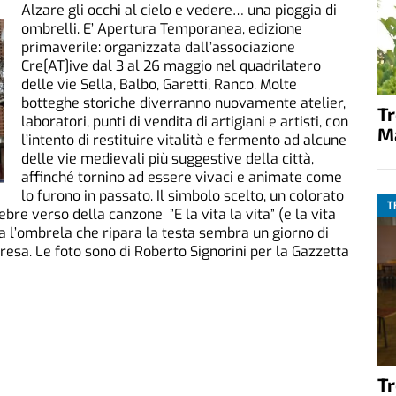
Alzare gli occhi al cielo e vedere… una pioggia di
ombrelli. E’ Apertura Temporanea, edizione
primaverile: organizzata dall’associazione
Cre[AT]ive dal 3 al 26 maggio nel quadrilatero
delle vie Sella, Balbo, Garetti, Ranco. Molte
botteghe storiche diverranno nuovamente atelier,
T
laboratori, punti di vendita di artigiani e artisti, con
M
l’intento di restituire vitalità e fermento ad alcune
delle vie medievali più suggestive della città,
affinché tornino ad essere vivaci e animate come
lo furono in passato. Il simbolo scelto, un colorato
T
lebre verso della canzone ”E la vita la vita” (e la vita
ela l’ombrela che ripara la testa sembra un giorno di
presa. Le foto sono di Roberto Signorini per la Gazzetta
T