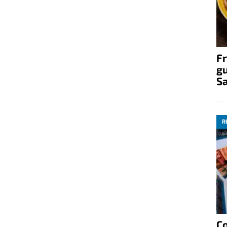
Fr
gu
S
R
C