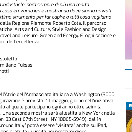
industriale, sarà sempre di più una realtà
 cosa eravamo ieri e mostrando dove siamo arrivati
ttimo strumento per far capire a tutti cosa vogliamo
e della Regione Piemonte Roberto Cota. Il percorso
matiche: Arts and Culture, Style Fashion and Design,
ravel and Leisure, Green and Energy. E ogni sezione è
ial dell’eccellenza.
stoletto
imiliano Fuksas
notti
ell’Atrio dell’Ambasciata italiana a Washington (3000
razione è prevista l’11 maggio, giorno dell’iniziativa
R
to al quale partecipano ogni anno oltre seimila
io. Una seconda mostra sarà allestita a New York nella
on, 33 East 67th Street , NY 10065-5949), dal 14
ound Italy” potrà essere “visitata” anche su iPad,
one gratuita in uscita nei prossimi giorni.