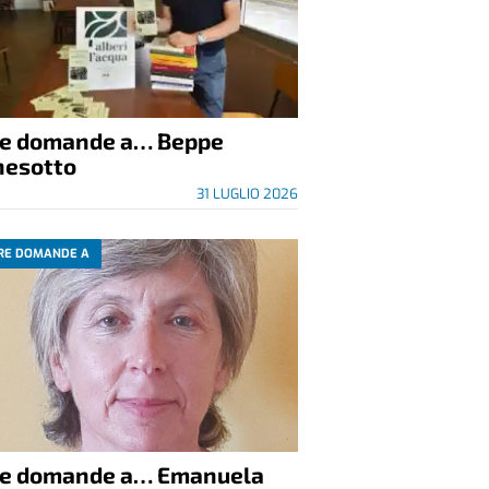
re domande a… Beppe
nesotto
31 LUGLIO 2026
RE DOMANDE A
re domande a… Emanuela