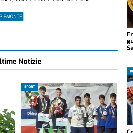
 PIEMONTE
Fr
gu
S
ltime Notizie
R
SPORT
C