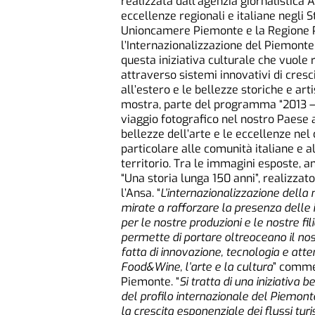
realizzata dall’agenzia giornalistica A
eccellenze regionali e italiane negli St
Unioncamere Piemonte e la Regione P
l’Internazionalizzazione del Piemonte
questa iniziativa culturale che vuole r
attraverso sistemi innovativi di cres
all’estero e le bellezze storiche e artist
mostra, parte del programma “2013 – An
viaggio fotografico nel nostro Paese at
bellezze dell’arte e le eccellenze nel 
particolare alle comunità italiane e 
territorio. Tra le immagini esposte, 
“Una storia lunga 150 anni”, realizz
l’Ansa. “
L’internazionalizzazione della 
mirate a rafforzare
la presenza delle 
per le nostre produzioni e le nostre fil
permette di portare oltreoceano il no
fatta di innovazione, tecnologia e att
Food&Wine, l’arte e la cultura
” comme
Piemonte. “
Si tratta di una iniziativ
del profilo internazionale del Piemont
la crescita esponenziale dei flussi turi