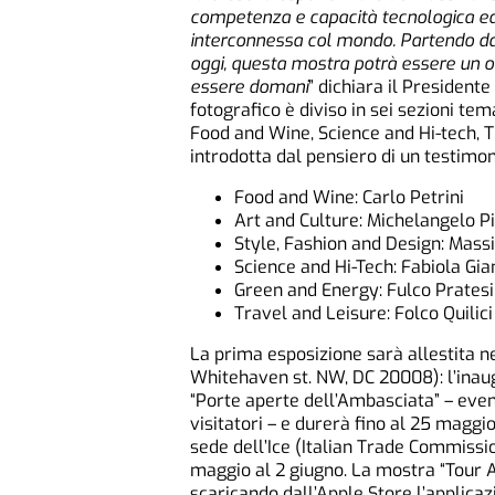
competenza e capacità tecnologica ed 
interconnessa col mondo. Partendo da
oggi, questa mostra potrà essere un o
essere domani
” dichiara il President
fotografico è diviso in sei sezioni te
Food and Wine, Science and Hi-tech, T
introdotta dal pensiero di un testimon
Food and Wine: Carlo Petrini
Art and Culture: Michelangelo Pi
Style, Fashion and Design: Mass
Science and Hi-Tech: Fabiola Gia
Green and Energy: Fulco Pratesi
Travel and Leisure: Folco Quilici
La prima esposizione sarà allestita n
Whitehaven st. NW, DC 20008): l’inaugu
“Porte aperte dell’Ambasciata” – even
visitatori – e durerà fino al 25 magg
sede dell’Ice (Italian Trade Commissi
maggio al 2 giugno. La mostra “Tour Ar
scaricando dall’Apple Store l’applicazi