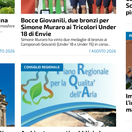
Sc
pi
ina
Bocce Giovanili, due bronzi per
Simone Muraro ai Tricolori Under
atmosfere
..
18 di Envie
R
Simone Muraro ha vinto due medaglie di bronzo ai
Campionati Giovanili (Under 18 e Under 15) in corso...
TO 2026
1 AGOSTO 2026
CONSIGLIO REGIONALE
Im
l’
ma