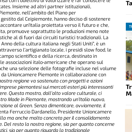
nsa con l’obiettivo di valorizzare e far conoscere le
Ta
ates. Insieme ad altri partner istituzionali,
iemonte, nell’ambito del Piano per
 gestito dal Ceipiemonte, hanno deciso di sostenere
accontare un’Italia proiettata verso il futuro e che,
T
cita, promuove soprattutto le produzioni meno note
iche al di fuori dai circuiti turistici tradizionali. La
no della cultura italiana negli Stati Uniti”, è un
traverso l’artigianato locale, i presidi slow food, le
campo scientifico e della ricerca, destinato in
alle associazioni italo-americane che operano sul
anche una selezione delle fotografie incluse nel volume
ato da Unioncamere Piemonte in collaborazione con
nostra regione va sostenuta con progetti e azioni
T
imprese piemontesi sui mercati esteri più interessanti
M
iere. Questa mostra, dall’alto valore culturale, ci
stro Made in Piemonte
, mostrando un’Italia nuova,
enzione al Green. Senza dimenticare, ovviamente, il
nta Ferruccio Dardanello, Presidente Unioncamere
a bella ma anche molto concreta per il consolidamento
e. Del resto la nostra regione, sia per quanto concerne
stici, sia per quanto riguarda la tradizionale