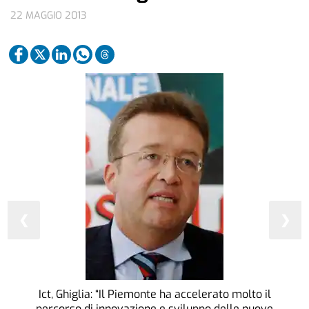
22 MAGGIO 2013
❮
❯
Ict, Ghiglia: “Il Piemonte ha accelerato molto il
percorso di innovazione e sviluppo delle nuove