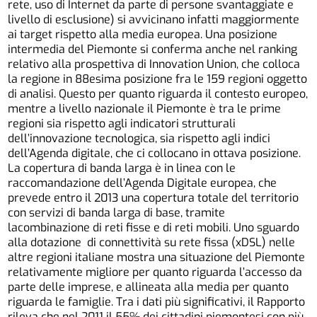
rete, uso di Internet da parte di persone svantaggiate e
livello di esclusione) si avvicinano infatti maggiormente
ai target rispetto alla media europea. Una posizione
intermedia del Piemonte si conferma anche nel ranking
relativo alla prospettiva di Innovation Union, che colloca
la regione in 88esima posizione fra le 159 regioni oggetto
di analisi. Questo per quanto riguarda il contesto europeo,
mentre a livello nazionale il Piemonte è tra le prime
regioni sia rispetto agli indicatori strutturali
dell’innovazione tecnologica, sia rispetto agli indici
dell’Agenda digitale, che ci collocano in ottava posizione.
La copertura di banda larga è in linea con le
raccomandazione dell’Agenda Digitale europea, che
prevede entro il 2013 una copertura totale del territorio
con servizi di banda larga di base, tramite
lacombinazione di reti fisse e di reti mobili. Uno sguardo
alla dotazione di connettività su rete fissa (xDSL) nelle
altre regioni italiane mostra una situazione del Piemonte
relativamente migliore per quanto riguarda l’accesso da
parte delle imprese, e allineata alla media per quanto
riguarda le famiglie. Tra i dati più significativi, il Rapporto
rileva che nel 2011 il 55% dei cittadini piemontesi con più