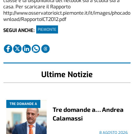
classe e la disponibilità del netbook sia a scuola sia a
casa. Per scaricare il Rapporto
http://www.osservatorioict.piemonte.it/it/images/phocado
wnload/RapportoICT2012.pdf
PIEMONTE
SEGUI ANCHE:
Ultime Notizie
TRE DOMANDE A
Tre domande a… Andrea
Calamassi
8 AGOSTO 2026