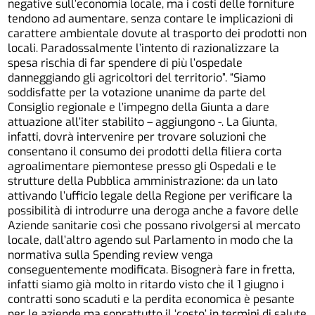
negative sull’economia locale, ma i costi delle forniture
tendono ad aumentare, senza contare le implicazioni di
carattere ambientale dovute al trasporto dei prodotti non
locali. Paradossalmente l’intento di razionalizzare la
spesa rischia di far spendere di più l’ospedale
danneggiando gli agricoltori del territorio”. “Siamo
soddisfatte per la votazione unanime da parte del
Consiglio regionale e l’impegno della Giunta a dare
attuazione all’iter stabilito – aggiungono -. La Giunta,
infatti, dovrà intervenire per trovare soluzioni che
consentano il consumo dei prodotti della filiera corta
agroalimentare piemontese presso gli Ospedali e le
strutture della Pubblica amministrazione: da un lato
attivando l’ufficio legale della Regione per verificare la
possibilità di introdurre una deroga anche a favore delle
Aziende sanitarie così che possano rivolgersi al mercato
locale, dall’altro agendo sul Parlamento in modo che la
normativa sulla Spending review venga
conseguentemente modificata. Bisognerà fare in fretta,
infatti siamo già molto in ritardo visto che il 1 giugno i
contratti sono scaduti e la perdita economica è pesante
per le aziende ma soprattutto il ‘costo’ in termini di salute