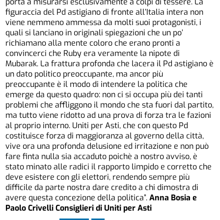
porta a misurarsi esclusivamente a colpi di tessere. La
figuraccia del Pd astigiano di fronte all’Italia intera non
viene nemmeno ammessa da molti suoi protagonisti, i
quali si lanciano in originali spiegazioni che un po’
richiamano alla mente coloro che erano pronti a
convincerci che Ruby era veramente la nipote di
Mubarak. La frattura profonda che lacera il Pd astigiano è
un dato politico preoccupante, ma ancor più
preoccupante è il modo di intendere la politica che
emerge da questo quadro: non ci si occupa più dei tanti
problemi che affliggono il mondo che sta fuori dal partito,
ma tutto viene ridotto ad una prova di forza tra le fazioni
al proprio interno. Uniti per Asti, che con questo Pd
costituisce forza di maggioranza al governo della città,
vive ora una profonda delusione ed irritazione e non può
fare finta nulla sia accaduto poichè a nostro avviso, è
stato minato alle radici il rapporto limpido e corretto che
deve esistere con gli elettori, rendendo sempre più
difficile da parte nostra dare credito a chi dimostra di
avere questa concezione della politica”.
Anna Bosia e
Paolo Crivelli Consiglieri di Uniti per Asti