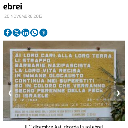
ebrei
25 NOVEMBRE 2013
❮
❯
Il 1° dicembre Asti ricorda i suoi ebrei