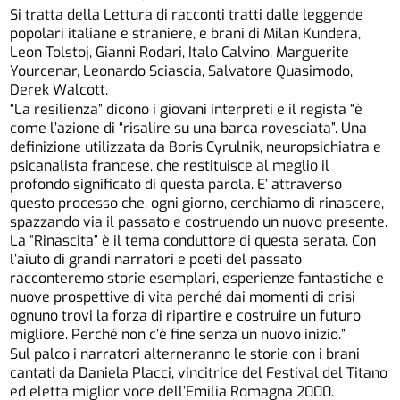
Si tratta della Lettura di racconti tratti dalle leggende
popolari italiane e straniere, e brani di Milan Kundera,
Leon Tolstoj, Gianni Rodari, Italo Calvino, Marguerite
Yourcenar, Leonardo Sciascia, Salvatore Quasimodo,
Derek Walcott.
“La resilienza” dicono i giovani interpreti e il regista “è
come l’azione di “risalire su una barca rovesciata”. Una
definizione utilizzata da Boris Cyrulnik, neuropsichiatra e
psicanalista francese, che restituisce al meglio il
profondo significato di questa parola. E’ attraverso
questo processo che, ogni giorno, cerchiamo di rinascere,
spazzando via il passato e costruendo un nuovo presente.
La “Rinascita” è il tema conduttore di questa serata. Con
l’aiuto di grandi narratori e poeti del passato
racconteremo storie esemplari, esperienze fantastiche e
nuove prospettive di vita perché dai momenti di crisi
ognuno trovi la forza di ripartire e costruire un futuro
migliore. Perché non c’è fine senza un nuovo inizio.”
Sul palco i narratori alterneranno le storie con i brani
cantati da Daniela Placci, vincitrice del Festival del Titano
ed eletta miglior voce dell’Emilia Romagna 2000.