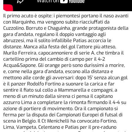
Il primo acuto è ospite: i piemontesi portano il naso avanti
con Marquinho, ma vengono subito riacciuffati da
Cuzzolino. Borruto e Chaguinha, grande protagonista della
gara d’andata, regalano il doppio vantaggio agli
abruzzesi, ma il solito infallibile Patias accorcia le
distanze. Manca alla festa del gol l’attore più atteso,
Murilo Ferreira, capocannoniere di serie A, che timbra il
cartellino prima del cambio di campo per il 4-2
Acqua&Sapone. Gli orange però sono durissimi a morire,
e, come nella gara d’andata, escono alla distanza e
mettono alle corde gli avversari: dopo 15’ senza alcun gol
è il panzer Rodolfo Fortino a suonare la carica e far
sentire il fiato sul collo a Mammarella e compagni, a
meno di un minuto dalla sirena ci pensa il capitano
azzurro Lima a completare la rimonta firmando il 4-4 su
azione di portiere di movimento. Ora il campionato si
ferma per la disputa dei Campionati Europei di futsal di
scena in Belgio. Il Ct Menichelli ha convocato Fortino,
Lima, Vampeta, Celentano e Patias per il pre-raduno