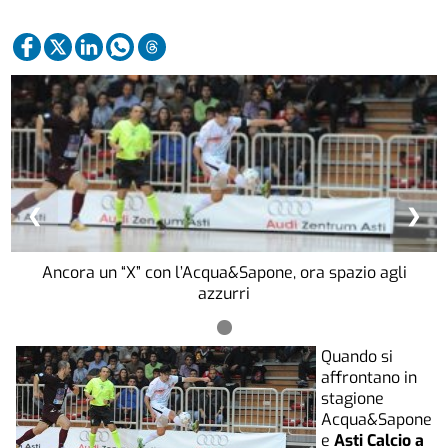
❮
❯
Ancora un “X” con l’Acqua&Sapone, ora spazio agli
azzurri
Quando si
affrontano in
stagione
Acqua&Sapone
e
Asti
Calcio a