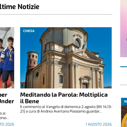
ltime Notizie
CHIESA
per
Meditando la Parola: Moltiplica
Under
il Bene
R
Il commento al Vangelo di domenica 2 agosto (Mt 14,13-
21) a cura di Andrea Avertano Possiamo guardar...
o ai
rso...
STO 2026
1 AGOSTO 2026