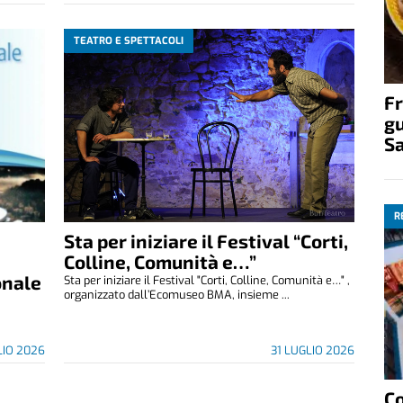
TEATRO E SPETTACOLI
Fr
gu
S
R
Sta per iniziare il Festival “Corti,
Colline, Comunità e…”
onale
Sta per iniziare il Festival "Corti, Colline, Comunità e…" ,
organizzato dall’Ecomuseo BMA, insieme ...
LIO 2026
31 LUGLIO 2026
C