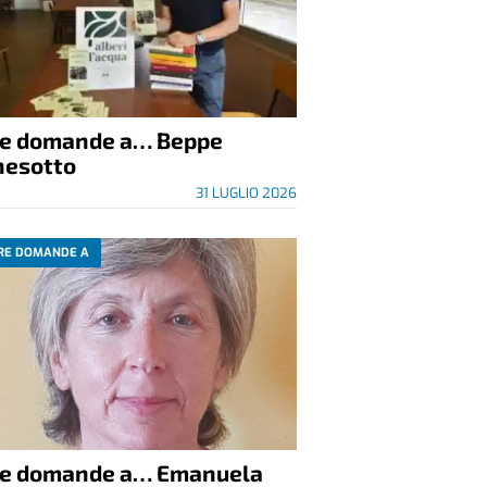
re domande a… Beppe
nesotto
31 LUGLIO 2026
RE DOMANDE A
re domande a… Emanuela