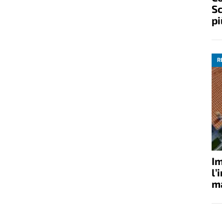
Sc
pi
R
Im
l’
ma