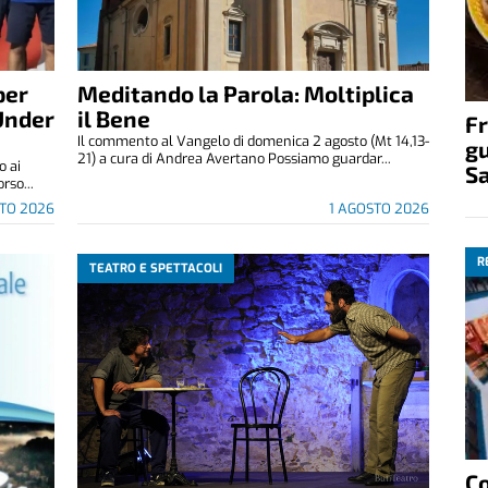
per
Meditando la Parola: Moltiplica
Under
il Bene
Fr
Il commento al Vangelo di domenica 2 agosto (Mt 14,13-
gu
21) a cura di Andrea Avertano Possiamo guardar...
o ai
S
rso...
STO 2026
1 AGOSTO 2026
R
TEATRO E SPETTACOLI
C