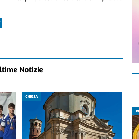
Y
ltime Notizie
CHIESA
R