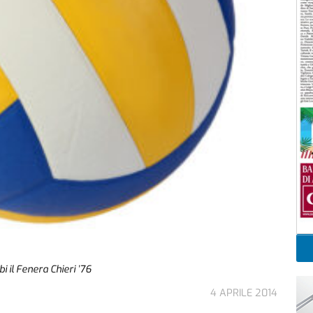
i il Fenera Chieri ’76
4 APRILE 2014