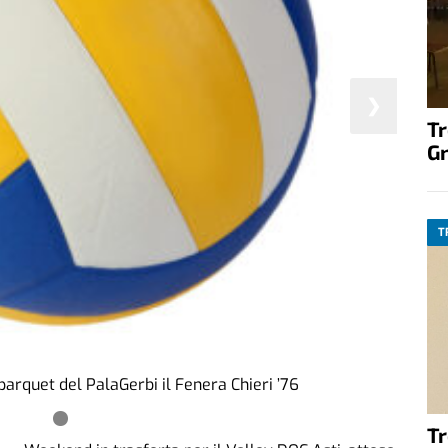
❯
T
G
T
 parquet del PalaGerbi il Fenera Chieri ’76
T