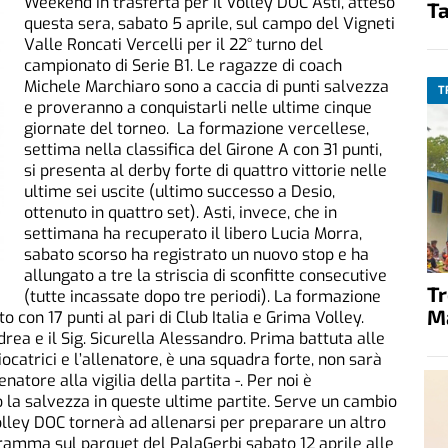
Weekend in trasferta per il Volley DOC Asti, atteso
Ta
questa sera, sabato 5 aprile, sul campo del Vigneti
Valle Roncati Vercelli per il 22° turno del
campionato di Serie B1. Le ragazze di coach
Michele Marchiaro sono a caccia di punti salvezza
T
e proveranno a conquistarli nelle ultime cinque
giornate del torneo. La formazione vercellese,
settima nella classifica del Girone A con 31 punti,
si presenta al derby forte di quattro vittorie nelle
ultime sei uscite (ultimo successo a Desio,
ottenuto in quattro set). Asti, invece, che in
settimana ha recuperato il libero Lucia Morra,
sabato scorso ha registrato un nuovo stop e ha
allungato a tre la striscia di sconfitte consecutive
T
(tutte incassate dopo tre periodi). La formazione
M
 con 17 punti al pari di Club Italia e Grima Volley.
ndrea e il Sig. Sicurella Alessandro. Prima battuta alle
ocatrici e l’allenatore, è una squadra forte, non sarà
atore alla vigilia della partita -. Per noi è
 la salvezza in queste ultime partite. Serve un cambio
l Volley DOC tornerà ad allenarsi per preparare un altro
ramma sul parquet del PalaGerbi sabato 12 aprile alle