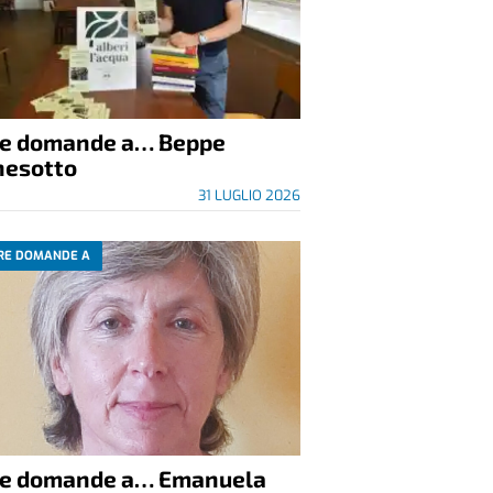
re domande a… Beppe
nesotto
31 LUGLIO 2026
RE DOMANDE A
re domande a… Emanuela