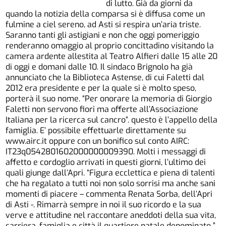
di lutto. Già da giorni da
quando la notizia della comparsa si è diffusa come un
fulmine a ciel sereno, ad Asti si respira un’aria triste.
Saranno tanti gli astigiani e non che oggi pomeriggio
renderanno omaggio al proprio concittadino visitando la
camera ardente allestita al Teatro Alfieri dalle 15 alle 20
di oggi e domani dalle 10. Il sindaco Brignolo ha già
annunciato che la Biblioteca Astense, di cui Faletti dal
2012 era presidente e per la quale si è molto speso,
porterà il suo nome. “Per onorare la memoria di Giorgio
Faletti non servono fiori ma offerte all’Associazione
Italiana per la ricerca sul cancro”. questo è l’appello della
famiglia. E’ possibile effettuarle direttamente su
www.airc.it oppure con un bonifico sul conto AIRC:
IT23q0542801602000000009390. Molti i messaggi di
affetto e cordoglio arrivati in questi giorni, l’ultimo dei
quali giunge dall’Apri. “Figura ecclettica e piena di talenti
che ha regalato a tutti noi non solo sorrisi ma anche sani
momenti di piacere – commenta Renata Sorba, dell’Apri
di Asti -. Rimarrà sempre in noi il suo ricordo e la sua
verve e attitudine nel raccontare aneddoti della sua vita,
carriera, famiglia e città il quartiere natale denominato ”