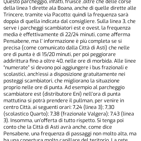
Questo parcheggio, infatti, fruisce ,oltre che delle corse
della linea 1 dirette ala Boana, anche di quelle dirette alle
Trincere, tramite via Pacotto: quindi la frequenza sarà
doppia di quella indicata dal consigliere. Sulla linea 3, che
serve i parcheggi scambiatori est e ovest, la frequenza
media è effettivamente di 22/24 minuti, come afferma
Pensabene, ma l’ informazione è più completa se si
precisa (come comunicato dalla Città di Asti) che nelle
ore di punta è di 15/20 minuti, per poi peggiorare
addirittura fino a oltre 40, nelle ore di morbida. Alle linee
“numerate” si devono poi aggiungere i bus frazionali e
scolastici, anch’essi a disposizione gratuitamente nei
posteggi scambiatori, che migliorano la situazione
proprio nelle ore di punta. Ad esempio al parcheggio
scambiatore est (distributore Eni) nell’ora di punta
mattutina si potrà prendere il pullman, per venire in
centro Città, ai seguenti orari: 7,24 (linea 3); 7,30
(scolastico Quarto); 7,38 (frazionale Valgera); 7,43 (linea
3). Insomma, un’offerta di tutto rispetto. Si tenga poi
conto che la Città di Asti avrà anche, come dice
Pensabene, una frequenza di passaggi non molto alta, ma
ha una copertura molto capillare del teritorio. La rete