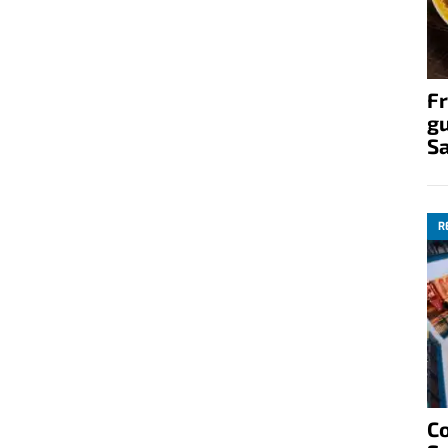
Fr
gu
S
R
C