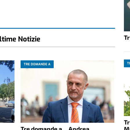
T
ltime Notizie
T
TRE DOMANDE A
T
Tre domande a… Andrea
M