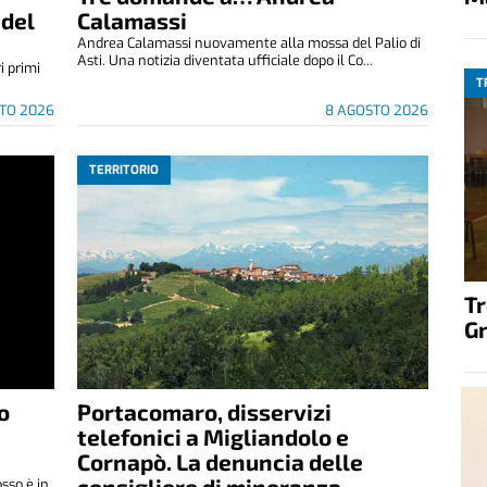
 del
Calamassi
Andrea Calamassi nuovamente alla mossa del Palio di
Asti. Una notizia diventata ufficiale dopo il Co...
i primi
T
TO 2026
8 AGOSTO 2026
TERRITORIO
T
G
o
Portacomaro, disservizi
telefonici a Migliandolo e
Cornapò. La denuncia delle
consigliere di minoranza
osso è in