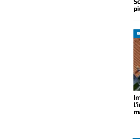
Sc
pi
R
Im
l’
ma