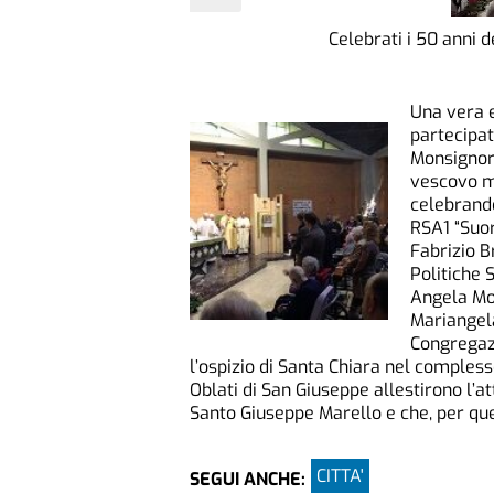
Celebrati i 50 anni 
Una vera e 
partecipat
Monsignor 
vescovo mo
celebrando
RSA1 “Suor
Fabrizio B
Politiche 
Angela Mot
Mariangela
Congregazi
l’ospizio di Santa Chiara nel compless
Oblati di San Giuseppe allestirono l’a
Santo Giuseppe Marello e che, per que
CITTA'
SEGUI ANCHE: