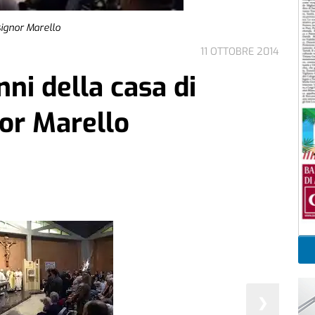
signor Marello
11 OTTOBRE 2014
nni della casa di
or Marello
❯