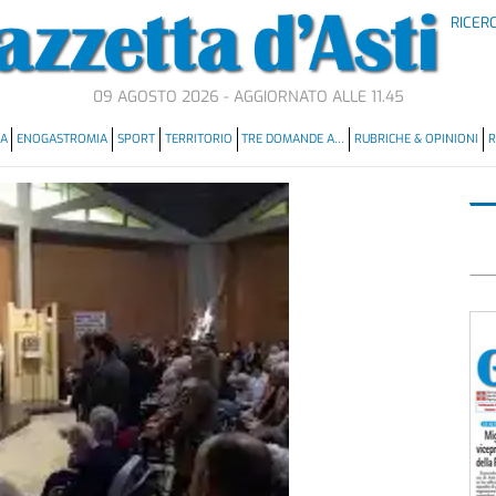
RICER
09 AGOSTO 2026 - AGGIORNATO ALLE 11.45
MA
ENOGASTROMIA
SPORT
TERRITORIO
TRE DOMANDE A…
RUBRICHE & OPINIONI
R